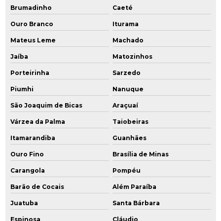
Brumadinho
Caeté
Remediação de passivo ambiental
Ouro Branco
Iturama
Remediação química
Mateus Leme
Machado
Remediação de solo
Jaíba
Matozinhos
Porteirinha
Sarzedo
Remediação de solos contaminados
Piumhi
Nanuque
Remediação de solos contaminados por hidrocarbonetos
São Joaquim de Bicas
Araçuaí
Remediação de solos contaminados por metais pesados
Várzea da Palma
Taiobeiras
Remediação tratamento
Itamarandiba
Guanhães
Ouro Fino
Brasília de Minas
Serviços de consultoria ambiental
Carangola
Pompéu
Serviços de engenharia ambiental
Barão de Cocais
Além Paraíba
Serviços de licenciamento ambiental
Juatuba
Santa Bárbara
Sistema de gerenciamento ambiental
Espinosa
Cláudio