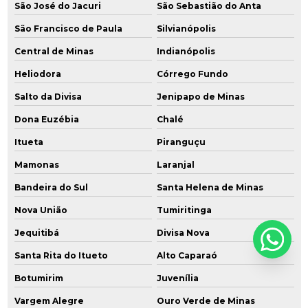
São José do Jacuri
São Sebastião do Anta
São Francisco de Paula
Silvianópolis
Central de Minas
Indianópolis
Heliodora
Córrego Fundo
Salto da Divisa
Jenipapo de Minas
Dona Euzébia
Chalé
Itueta
Piranguçu
Mamonas
Laranjal
Bandeira do Sul
Santa Helena de Minas
Nova União
Tumiritinga
Jequitibá
Divisa Nova
Santa Rita do Itueto
Alto Caparaó
Botumirim
Juvenília
Vargem Alegre
Ouro Verde de Minas