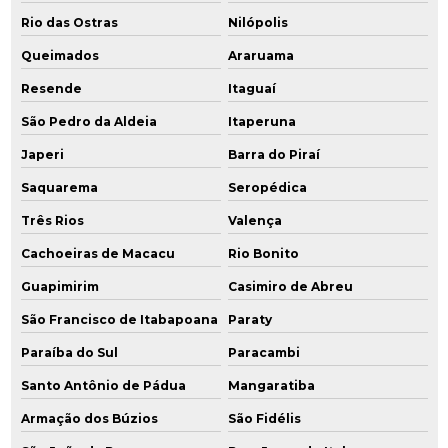
Rio das Ostras
Nilópolis
Gerenciamento ambiental
Queimados
Araruama
Gerenciamento ambiental de áreas contaminadas
Resende
Itaguaí
Gerenciamento de áreas contaminadas
São Pedro da Aldeia
Itaperuna
Gerenciamento de resíduos industriais
Japeri
Barra do Piraí
Saquarema
Seropédica
Gestão de áreas contaminadas
Três Rios
Valença
Gestão de efluentes e resíduos industriais
Cachoeiras de Macacu
Rio Bonito
Gestão de resíduos industriais
Guapimirim
Casimiro de Abreu
Identificação de áreas degradadas
São Francisco de Itabapoana
Paraty
Paraíba do Sul
Paracambi
Instalação de poço de monitoramento
Santo Antônio de Pádua
Mangaratiba
Instalação de poços de monitoramento cetesb
Armação dos Búzios
São Fidélis
Investigação ambiental confirmatória