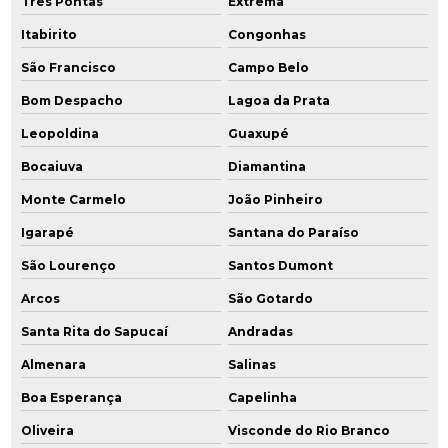
Três Pontas
Extrema
Recuperação de áreas degradadas e passivos ambientais
Itabirito
Congonhas
Relatório de avaliação preliminar
São Francisco
Campo Belo
Relatório de investigação confirmatória
Bom Despacho
Lagoa da Prata
Leopoldina
Guaxupé
Remediação ambiental
Bocaiuva
Diamantina
Remediação ambiental rj
Monte Carmelo
João Pinheiro
Remediação ambiental sp
Igarapé
Santana do Paraíso
Remediação de áreas contaminadas
São Lourenço
Santos Dumont
Arcos
São Gotardo
Remediação de áreas contaminadas por hidrocarbonetos
Santa Rita do Sapucaí
Andradas
Remediação engenharia ambiental
Almenara
Salinas
Remediação ex situ
Boa Esperança
Capelinha
Remediação in situ
Oliveira
Visconde do Rio Branco