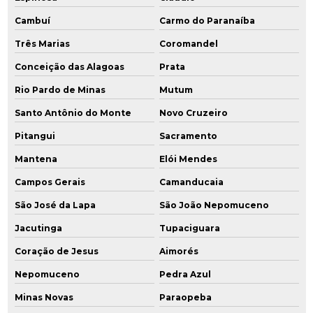
Cambuí
Carmo do Paranaíba
Sistema de remediação ex situ
Três Marias
Coromandel
Sistema de remediação mpe
Conceição das Alagoas
Prata
Sondagens ambientais
Rio Pardo de Minas
Mutum
Santo Antônio do Monte
Novo Cruzeiro
Pitangui
Sacramento
Mantena
Elói Mendes
Campos Gerais
Camanducaia
São José da Lapa
São João Nepomuceno
Jacutinga
Tupaciguara
Coração de Jesus
Aimorés
Nepomuceno
Pedra Azul
Minas Novas
Paraopeba