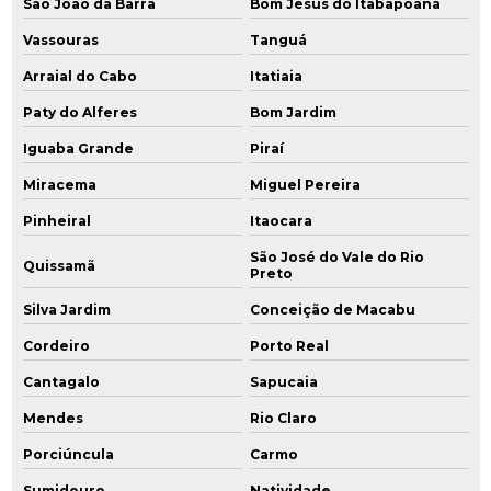
São João da Barra
Bom Jesus do Itabapoana
Vassouras
Tanguá
Investigação ambiental detalhada
Arraial do Cabo
Itatiaia
Investigação de áreas contaminadas
Paty do Alferes
Bom Jardim
Investigação confirmatória
Iguaba Grande
Piraí
Investigação confirmatória de passivo ambiental
Miracema
Miguel Pereira
Pinheiral
Itaocara
Investigação detalhada
São José do Vale do Rio
Quissamã
Investigação detalhada passivo ambiental
Preto
Silva Jardim
Conceição de Macabu
Monitoramento de água subterrânea
Cordeiro
Porto Real
Monitoramento ambiental
Cantagalo
Sapucaia
Monitoramento ambiental amostragem
Mendes
Rio Claro
Porciúncula
Carmo
Monitoramento ambiental do solo
Sumidouro
Natividade