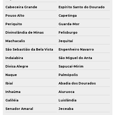
Cabeceira Grande
Espírito Santo do Dourado
Pouso Alto
Capetinga
Periquito
Guarda-Mor
Divinolândia de Minas
Felisburgo
Machacalis
Jequitaí
São Sebastião da Bela Vista
Engenheiro Navarro
Indaiabira
São Miguel do Anta
Divisa Alegre
Sapucaí-Mirim
Naque
Palmópolis
Ibiaí
Abadia dos Dourados
Inhaúma
Aiuruoca
Galiléia
Luislândia
Senador Amaral
Jeceaba