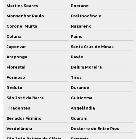
Martins Soares
Pocrane
Monsenhor Paulo
Frei Inocêncio
Coronel Murta
Nazareno
Coluna
Pains
Japonvar
Santa Cruz de Minas
Araponga
Pavão
Florestal
Delfim Moreira
Formoso
Tiros
Reduto
Durandé
São José da Barra
Guiricema
Tiradentes
Angelândia
Senador Firmino
Guarani
Verdelândia
Desterro de Entre Rios
São João Batista do Glória
Serrania