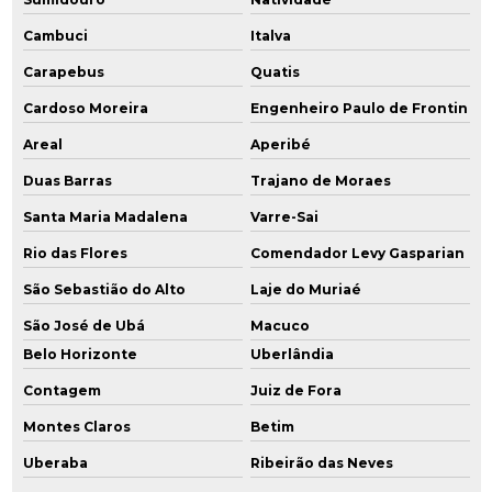
Monitoramento ambiental empresas
Cambuci
Italva
Monitoramento ambiental indústria
Carapebus
Quatis
Monitoramento ambiental poços
Cardoso Moreira
Engenheiro Paulo de Frontin
Areal
Aperibé
Monitoramento ambiental de solo água e ar
Duas Barras
Trajano de Moraes
Monitoramento da qualidade da água subterrânea
Santa Maria Madalena
Varre-Sai
Monitoramento para encerramento
Rio das Flores
Comendador Levy Gasparian
Orçamento licenciamento ambiental
São Sebastião do Alto
Laje do Muriaé
São José de Ubá
Macuco
Passivo remediação ambiental
Belo Horizonte
Uberlândia
Perfuração e instalação de poços de monitoramento
Contagem
Juiz de Fora
Perfuração de poço de monitoramento
Montes Claros
Betim
Uberaba
Ribeirão das Neves
Plano de amostragem de água