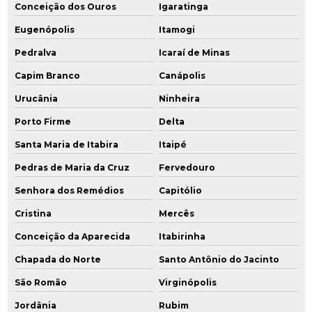
Conceição dos Ouros
Igaratinga
Eugenópolis
Itamogi
Pedralva
Icaraí de Minas
Capim Branco
Canápolis
Urucânia
Ninheira
Porto Firme
Delta
Santa Maria de Itabira
Itaipé
Pedras de Maria da Cruz
Fervedouro
Senhora dos Remédios
Capitólio
Cristina
Mercês
Conceição da Aparecida
Itabirinha
Chapada do Norte
Santo Antônio do Jacinto
São Romão
Virginópolis
Jordânia
Rubim