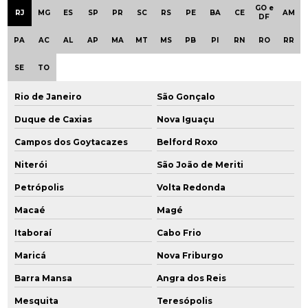
Empresa de engenharia ambiental
GO e
RJ
MG
ES
SP
PR
SC
RS
PE
BA
CE
AM
DF
Empresa especializada em consultoria ambiental
PA
AC
AL
AP
MA
MT
MS
PB
PI
RN
RO
RR
Empresa de gerenciamento ambiental
SE
TO
Empresa de gestão ambiental
Rio de Janeiro
São Gonçalo
Duque de Caxias
Nova Iguaçu
Empresa que faz análise de água
Campos dos Goytacazes
Belford Roxo
Empresa que faz análise de solo
Niterói
São João de Meriti
Empresas de consultoria ambiental em são paulo
Petrópolis
Volta Redonda
Empresas de consultoria em meio ambiente
Macaé
Magé
Itaboraí
Cabo Frio
Empresas de engenharia ambiental em sp
Maricá
Nova Friburgo
Empresas de monitoramento ambiental
Barra Mansa
Angra dos Reis
Empresas de remediação ambiental
Mesquita
Teresópolis