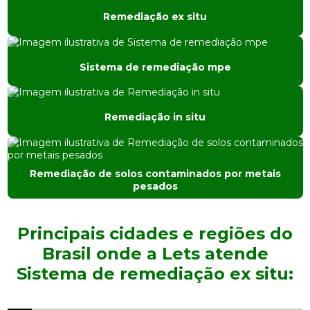
Remediação ex situ
Consultoria ambiental são paulo
Consultoria ambiental sp
Sistema de remediação mpe
Consultoria e engenharia ambiental
Consultoria de meio ambiente
Remediação in situ
Consultoria em tratamento de água
Desativação industrial
Remediação de solos contaminados por metais
pesados
Empresa de análise de água
Principais cidades e regiões do
Empresa de análise de solo
Brasil onde a Lets atende
Empresa de consultoria ambiental
Sistema de remediação ex situ:
Empresa de consultoria ambiental em sp