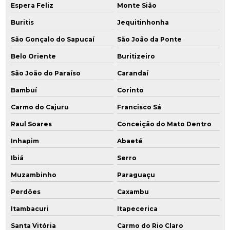
Espera Feliz
Monte Sião
Buritis
Jequitinhonha
São Gonçalo do Sapucaí
São João da Ponte
Belo Oriente
Buritizeiro
São João do Paraíso
Carandaí
Bambuí
Corinto
Carmo do Cajuru
Francisco Sá
Raul Soares
Conceição do Mato Dentro
Inhapim
Abaeté
Ibiá
Serro
Muzambinho
Paraguaçu
Perdões
Caxambu
Itambacuri
Itapecerica
Santa Vitória
Carmo do Rio Claro