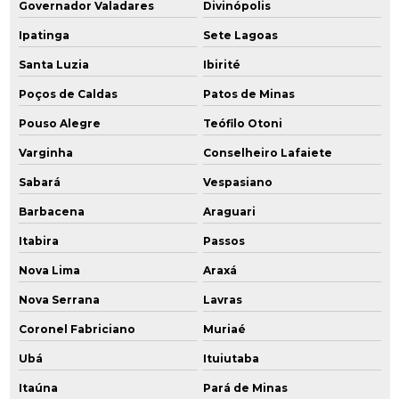
Governador Valadares
Divinópolis
Plano de desativação
Ipatinga
Sete Lagoas
Plano de desativação ambiental
Santa Luzia
Ibirité
Poços de Caldas
Patos de Minas
Plano de desativação cetesb
Pouso Alegre
Teófilo Otoni
Plano de desativação e declaração de encerramento
Varginha
Conselheiro Lafaiete
Plano de desativação do empreendimento cetesb
Sabará
Vespasiano
Plano de desativação de empreendimento
Barbacena
Araguari
Itabira
Passos
Plano de desativação de posto de combustível
Nova Lima
Araxá
Plano de gerenciamento ambiental
Nova Serrana
Lavras
Plano de intervenção ambiental
Coronel Fabriciano
Muriaé
Plano de intervenção áreas contaminadas
Ubá
Ituiutaba
Itaúna
Pará de Minas
Plano de investigação confirmatória