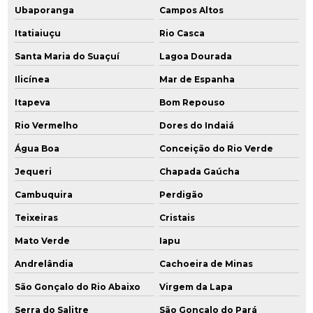
Ubaporanga
Campos Altos
Itatiaiuçu
Rio Casca
Santa Maria do Suaçuí
Lagoa Dourada
Ilicínea
Mar de Espanha
Itapeva
Bom Repouso
Rio Vermelho
Dores do Indaiá
Água Boa
Conceição do Rio Verde
Jequeri
Chapada Gaúcha
Cambuquira
Perdigão
Teixeiras
Cristais
Mato Verde
Iapu
Andrelândia
Cachoeira de Minas
São Gonçalo do Rio Abaixo
Virgem da Lapa
Serra do Salitre
São Gonçalo do Pará