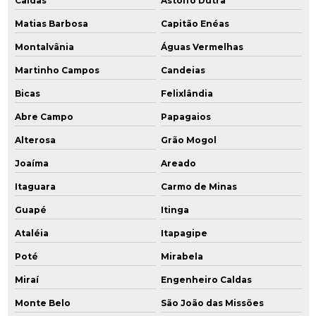
Caldas
Astolfo Dutra
Matias Barbosa
Capitão Enéas
Montalvânia
Águas Vermelhas
Martinho Campos
Candeias
Bicas
Felixlândia
Abre Campo
Papagaios
Alterosa
Grão Mogol
Joaíma
Areado
Itaguara
Carmo de Minas
Guapé
Itinga
Ataléia
Itapagipe
Poté
Mirabela
Miraí
Engenheiro Caldas
Monte Belo
São João das Missões