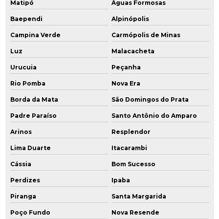
Matipó
Águas Formosas
Baependi
Alpinópolis
Campina Verde
Carmópolis de Minas
Luz
Malacacheta
Urucuia
Peçanha
Rio Pomba
Nova Era
Borda da Mata
São Domingos do Prata
Padre Paraíso
Santo Antônio do Amparo
Arinos
Resplendor
Lima Duarte
Itacarambi
Cássia
Bom Sucesso
Perdizes
Ipaba
Piranga
Santa Margarida
Poço Fundo
Nova Resende