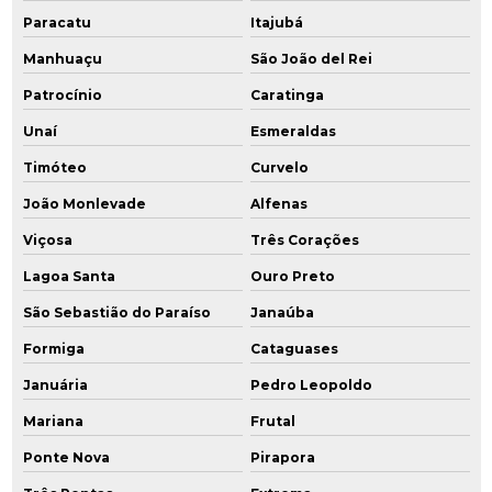
Paracatu
Itajubá
Poço de monitoramento
Manhuaçu
São João del Rei
Poço de monitoramento de água subterrânea
Patrocínio
Caratinga
Unaí
Esmeraldas
Poço de monitoramento ambiental
Timóteo
Curvelo
Poço de monitoramento multiníveis
João Monlevade
Alfenas
Poços de monitoramento cetesb
Viçosa
Três Corações
Prestação serviços de consultoria ambiental
Lagoa Santa
Ouro Preto
São Sebastião do Paraíso
Janaúba
Projeto de remediação
Formiga
Cataguases
Projeto de remediação de áreas contaminadas
Januária
Pedro Leopoldo
Reabilitação de áreas contaminadas
Mariana
Frutal
Recuperação de áreas degradadas por lixões
Ponte Nova
Pirapora