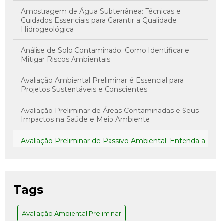
Amostragem de Água Subterrânea: Técnicas e
Cuidados Essenciais para Garantir a Qualidade
Hidrogeológica
Análise de Solo Contaminado: Como Identificar e
Mitigar Riscos Ambientais
Avaliação Ambiental Preliminar é Essencial para
Projetos Sustentáveis e Conscientes
Avaliação Preliminar de Áreas Contaminadas e Seus
Impactos na Saúde e Meio Ambiente
Avaliação Preliminar de Passivo Ambiental: Entenda a
Importância e os Benefícios para sua Empresa
Avaliação Preliminar de Risco: Como Realizar com
Sucesso
Tags
Avaliação Preliminar e Investigação Confirmatória: O
Caminho para Decisões Assertivas
Avaliação Ambiental Preliminar