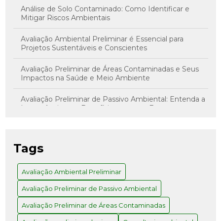
Análise de Solo Contaminado: Como Identificar e
Mitigar Riscos Ambientais
Avaliação Ambiental Preliminar é Essencial para
Projetos Sustentáveis e Conscientes
Avaliação Preliminar de Áreas Contaminadas e Seus
Impactos na Saúde e Meio Ambiente
Avaliação Preliminar de Passivo Ambiental: Entenda a
Importância e os Benefícios para sua Empresa
Avaliação Preliminar de Risco: Como Realizar com
Sucesso
Tags
Avaliação Preliminar e Investigação Confirmatória: O
Caminho para Decisões Assertivas
Avaliação Ambiental Preliminar
Avaliação Preliminar de Passivo Ambiental
Avaliação Preliminar: Como Realizar e Quais os
Benefícios para Seu Projeto
Avaliação Preliminar de Áreas Contaminadas
Como a Consultoria Ambiental em SP Pode