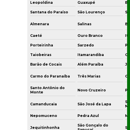
Leopoldina
Guaxupé
Bo
Santana do Paraíso
São Lourenço
Sa
Almenara
Salinas
Bo
Caeté
Ouro Branco
It
Porteirinha
Sarzedo
Pi
Taiobeiras
Itamarandiba
Gu
Barão de Cocais
Além Paraíba
Ju
Carmo do Paranaíba
Três Marias
Co
Santo Antônio do
Novo Cruzeiro
Pi
Monte
Sã
Camanducaia
São José da Lapa
N
Nepomuceno
Pedra Azul
Mi
São Gonçalo do
Jequitinhonha
Sã
Sapucaí