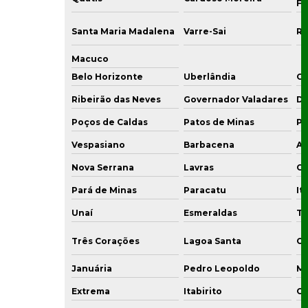
Fr
Santa Maria Madalena
Varre-Sai
Ri
Macuco
Belo Horizonte
Uberlândia
C
Ribeirão das Neves
Governador Valadares
Di
Poços de Caldas
Patos de Minas
Po
Vespasiano
Barbacena
Ar
Nova Serrana
Lavras
Co
Pará de Minas
Paracatu
It
Unaí
Esmeraldas
Ti
Três Corações
Lagoa Santa
Ou
Januária
Pedro Leopoldo
Ma
Extrema
Itabirito
Co