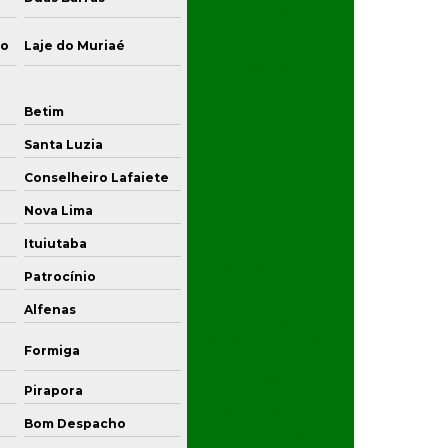
análise de água
Investigação ambiental confirmatória
to
Laje do Muriaé
São José de Ubá
Empresa de
Investigação ambiental detalhada
análise de solo
Empresa de
Investigação de áreas contaminadas
Betim
Uberaba
consultoria
ambiental
Investigação confirmatória
Santa Luzia
Ibirité
Empresa de
Conselheiro Lafaiete
Sabará
Investigação confirmatória de passivo
consultoria
ambiental
Nova Lima
Araxá
ambiental em sp
Ituiutaba
Itaúna
Investigação detalhada
Empresa de
engenharia
Patrocínio
Caratinga
ambiental
Investigação detalhada passivo ambiental
Alfenas
Viçosa
Empresa
Monitoramento de água subterrânea
especializada em
Formiga
Cataguases
consultoria
Monitoramento ambiental
ambiental
Pirapora
Três Pontas
Empresa de
Monitoramento ambiental amostragem
Bom Despacho
Lagoa da Prata
gerenciamento