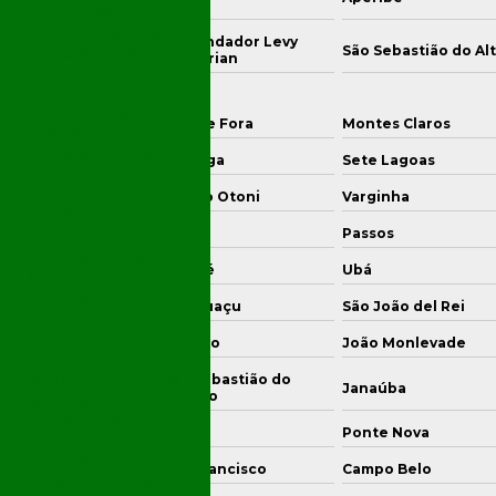
ontin
Ambiental
Confirmatória
Comendador Levy
o das Flores
São Sebastião do Al
Eficiente
Gasparian
Consultoria
Ambiental e Seus
ontagem
Juiz de Fora
Montes Claros
Benefícios para
Empresas Modernas
vinópolis
Ipatinga
Sete Lagoas
Consultoria
uso Alegre
Teófilo Otoni
Varginha
Ambiental em São
Paulo: Como
aguari
Itabira
Passos
Escolher a Melhor
ronel Fabriciano
Muriaé
Ubá
Opção para Seu
Negócio
ajubá
Manhuaçu
São João del Rei
Consultoria
móteo
Curvelo
João Monlevade
Ambiental em São
Paulo: Transforme
São Sebastião do
ro Preto
Janaúba
Paraíso
Seu Negócio com
Sustentabilidade
riana
Frutal
Ponte Nova
Consultoria
ngonhas
São Francisco
Campo Belo
Ambiental: Entenda