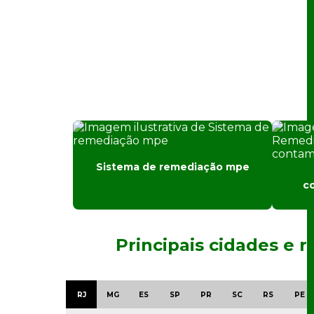
Sistema de remediação mpe
c
Principais cidades e 
RJ
MG
ES
SP
PR
SC
RS
PE