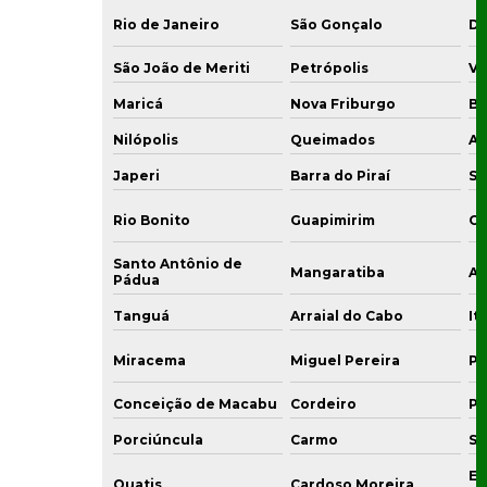
Rio de Janeiro
São Gonçalo
Du
São João de Meriti
Petrópolis
Vo
Maricá
Nova Friburgo
Ba
Nilópolis
Queimados
Ar
Japeri
Barra do Piraí
Sa
Rio Bonito
Guapimirim
Ca
Santo Antônio de
Mangaratiba
Ar
Pádua
Tanguá
Arraial do Cabo
It
Miracema
Miguel Pereira
Pi
Conceição de Macabu
Cordeiro
Po
Porciúncula
Carmo
Su
En
Quatis
Cardoso Moreira