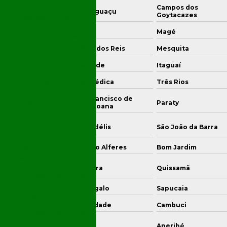
Atendam Suas
Campos dos
que de Caxias
Nova Iguaçu
Goytacazes
Necessidades
lta Redonda
Macaé
Magé
Como Instalar e
Manter um Poço de
rra Mansa
Angra dos Reis
Mesquita
Monitoramento
Ambiental Eficiente
aruama
Resende
Itaguaí
Como os Serviços de
quarema
Seropédica
Três Rios
Consultoria
São Francisco de
Ambiental Podem
simiro de Abreu
Paraty
Itabapoana
Transformar sua
Empresa
mação dos Búzios
São Fidélis
São João da Barra
Como Realizar uma
Análise de Qualidade
atiaia
Paty do Alferes
Bom Jardim
de Água Eficaz
nheiral
Itaocara
Quissamã
Como Realizar uma
Avaliação de Risco
rto Real
Cantagalo
Sapucaia
Ambiental Eficaz
midouro
Natividade
Cambuci
Como Realizar uma
Investigação
genheiro Paulo de
Areal
Aperibé