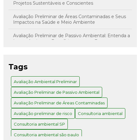
Projetos Sustentáveis e Conscientes
Avaliação Preliminar de Áreas Contaminadas e Seus
Impactos na Saúde e Meio Ambiente
Avaliação Preliminar de Passivo Ambiental: Entenda a
Importância e os Benefícios para sua Empresa
Avaliação Preliminar de Risco: Como Realizar com
Sucesso
Tags
Avaliação Preliminar e Investigação Confirmatória: O
Caminho para Decisões Assertivas
Avaliação Ambiental Preliminar
Avaliação Preliminar de Passivo Ambiental
Avaliação Preliminar: Como Realizar e Quais os
Benefícios para Seu Projeto
Avaliação Preliminar de Áreas Contaminadas
Como a Consultoria Ambiental em SP Pode
Avaliação preliminar de risco
Consultoria ambiental
Transformar Seu Negócio
Consultoria ambiental SP
Como a Consultoria Ambiental SP Pode Transformar
Consultoria ambiental são paulo
Seu Negócio