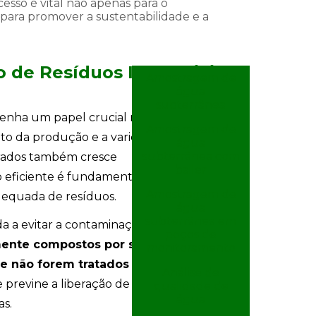
cesso é vital não apenas para o
ara promover a sustentabilidade e a
 de Resíduos Industriais
Amostragem de
água
subterrânea
enha um papel crucial na proteção do
Amostragem de
to da produção e a variedade de
água
subterrânea com
gerados também cresce
bailer
eficiente é fundamental para minimizar
Amostragem de
adequada de resíduos.
água
subterrânea em
 a evitar a contaminação do solo, da
poços de
mente compostos por substâncias
monitoramento
se não forem tratados corretamente.
Análise de
 previne a liberação de poluentes e
qualidade de
água
as.