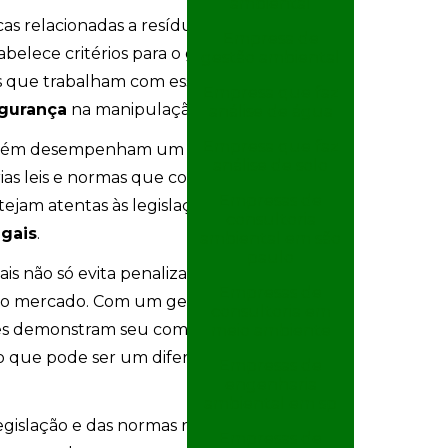
ambiental
 relacionadas a resíduos perigosos,
Empresa de
belece critérios para o gerenciamento
gestão ambiental
s que trabalham com esses resíduos
Empresa que faz
gurança
na manipulação e disposição.
análise de água
Empresa que faz
ambém desempenham um papel
análise de solo
prias leis e normas que complementam as
Empresas de
tejam atentas às legislações locais e se
consultoria
gais
.
ambiental em são
paulo
s não só evita penalizações e multas,
Empresas de
o mercado. Com um gerenciamento de
consultoria em
ações demonstram seu compromisso com a
meio ambiente
 o que pode ser um diferencial
Empresas de
engenharia
ambiental em sp
islação e das normas relativas ao
Empresas de