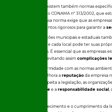
Como Potencializar
Seus Projetos
Além da PNRS, existem também normas específicas
 pesados
Sustentáveis
como a Resolução CONAMA nº 313/2002, que esta
Consultoria de Meio
e o transporte. Essa norma exige que as empresa
Ambiente: Como
sigam procedimentos rigorosos para garantir a
se
Ajudar Seu Negócio a
Ser Sustentável
As regulamentações municipais e estaduais t
Consultoria de Meio
importante, já que cada local pode ter suas pró
Ambiente: Como
diretrizes federais. É essencial que as empresas es
Escolher a Melhor
Opção para Seu
adequem a elas, evitando assim
complicações le
Negócio
Ademais, a conformidade com as normas ambientai
Consultoria e
Engenharia
mas também melhora a
reputação
da empresa n
Ambiental: Vantagens
resíduos que respeita a legislação, as organiz
e Melhores Práticas
sustentabilidade
e a
responsabilidade social
,
Desativação
competitivo.
industrial: Entenda os
Processos e Boas
Portanto, o conhecimento e o cumprimento da leg
Práticas para o