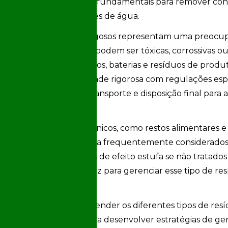
de efluentes são fundamentais para remover cont
Atendam Suas
não afetem fontes de água.
Necessidades
Como Instalar e
Os resíduos perigosos representam uma preocupaç
mento
Manter um Poço de
substâncias que podem ser tóxicas, corrossivas o
Monitoramento
Ambiental Eficiente
solventes químicos, baterias e resíduos de produ
exige conformidade rigorosa com regulações es
Como os Serviços de
Consultoria
adequados de transporte e disposição final para
Ambiental Podem
meio ambiente.
Transformar sua
Empresa
Os resíduos orgânicos, como restos alimentares e 
Como Realizar uma
categoria. Embora frequentemente considerados
Análise de Qualidade
pode gerar gases de efeito estufa se não trata
de Água Eficaz
uma prática eficaz para gerenciar esse tipo de 
Como Realizar uma
enriquecedor.
Avaliação de Risco
Ambiental Eficaz
Dessa forma, entender os diferentes tipos de resíd
Como Realizar uma
fundamental para desenvolver estratégias de ger
Investigação