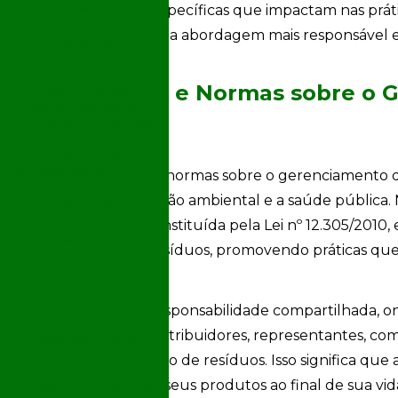
Ambiental
considerações específicas que impactam nas práti
Confirmatória
promovendo uma abordagem mais responsável e 
Eficiente
Consultoria
Legislação e Normas sobre o 
ia
Ambiental e Seus
Benefícios para
Resíduos
Empresas Modernas
lo
Consultoria
Ambiental em São
A legislação e as normas sobre o gerenciamento 
Paulo: Como
garantir a proteção ambiental e a saúde pública. N
Escolher a Melhor
Opção para Seu
Sólidos (PNRS), instituída pela Lei nº 12.305/2010,
Negócio
integrada dos resíduos, promovendo práticas que
Consultoria
reciclagem
.
Ambiental em São
Paulo: Transforme
A PNRS traz a responsabilidade compartilhada, on
Seu Negócio com
importadores, distribuidores, representantes, c
Sustentabilidade
deveres na gestão de resíduos. Isso significa que
Consultoria
pelo retorno de seus produtos ao final de sua vi
Ambiental: Entenda
arbonetos