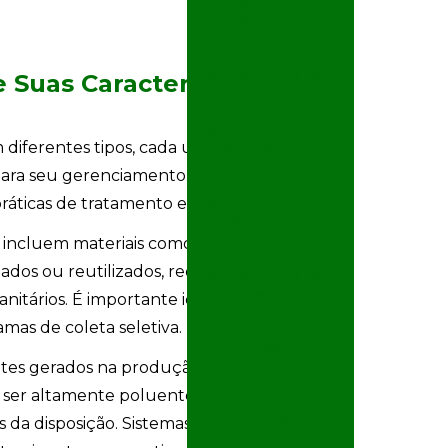
Avaliação
preliminar de
risco
Avaliação de risco
e Suas Características
ambiental
Avaliação de risco
na construção
m diferentes tipos, cada um com
civil
 para seu gerenciamento. Essa
Avaliação de risco
 práticas de tratamento e destinação.
e impacto
ambiental
incluem materiais como papel, plástico,
lados ou reutilizados, reduzindo a
Avaliação de risco
à saúde humana
nitários. É importante identificar quais
mas de coleta seletiva.
Consultoria
ambiental
entes gerados na produção, como águas
Consultoria
m ser altamente poluentes e
ambiental
orçamento
da disposição. Sistemas de tratamento