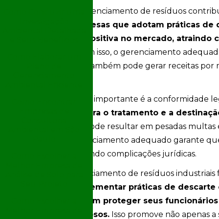
Além disso, o gerenciamento de resíduos contribu
Como Conduzir uma
Investigação
industriais.
Empresas que adotam práticas de 
Ambiental Detalhada
uma imagem positiva no mercado, atraindo cl
e Seus Benefícios
inovadoras.
Com isso, o gerenciamento adequad
Como Elaborar um
disposição, mas também pode gerar receitas por m
Plano de
Gerenciamento
materiais.
Ambiental Eficiente
Outra vantagem importante é a conformidade le
Como Encontrar
Empresas de
regras claras para o tratamento e a destinaçã
Consultoria
dessas normas pode resultar em pesadas multas 
Ambiental em São
Paulo
modo, um gerenciamento adequado garante que
legalidade, evitando complicações jurídicas.
Como Escolher a
Melhor Empresa de
Por fim, o gerenciamento de resíduos industriai
Análise de Solo para
Seu Projeto
seguro.
Ao implementar práticas de descarte
empresas podem proteger seus funcionários d
Como Escolher a
Melhor Empresa de
resíduos perigosos.
Isso promove não apenas a 