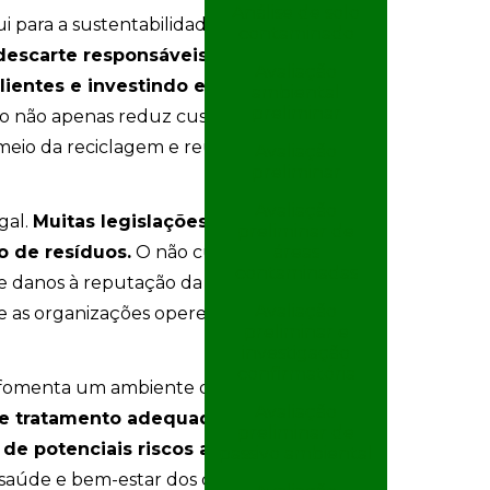
Análise de solo
i para a sustentabilidade das operações
contaminado
descarte responsáveis podem criar
Avaliação
ientes e investindo em tecnologias
ambiental
preliminar
o não apenas reduz custos de
eio da reciclagem e reutilização de
Avaliação
preliminar
Avaliação
gal.
Muitas legislações estipulam
preliminar de
áreas
o de resíduos.
O não cumprimento
contaminadas
e danos à reputação da empresa. Desse
Avaliação
 as organizações operem dentro da
preliminar e
investigação
confirmatória
s fomenta um ambiente de trabalho mais
Avaliação
 e tratamento adequados, as
preliminar de
e potenciais riscos associados a
passivo ambiental
saúde e bem-estar dos colaboradores,