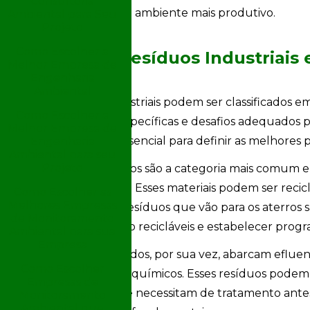
Consultoria
mas também um ambiente mais produtivo.
Ambiental para Seu
Projeto
Como Escolher a
Tipos de Resíduos Industriais 
Melhor Empresa de
Engenharia
Ambiental
Os resíduos industriais podem ser classificados e
Como Escolher a
características específicas e desafios adequados
Melhor Empresa de
classificação é essencial para definir as melhores
Engenharia
Ambiental para seu
Projeto
Os resíduos sólidos são a categoria mais comum e 
madeira e metais. Esses materiais podem ser recic
Como Escolher as
Melhores Empresas
quantidade de resíduos que vão para os aterros sa
de Monitoramento
componentes são recicláveis e estabelecer progra
Ambiental para sua
Empresa
Os resíduos líquidos, por sua vez, abarcam eflu
l
Como Escolher
residuais, óleos e químicos. Esses resíduos pode
Empresas de
frequentemente necessitam de tratamento antes 
Monitoramento
Ambiental que