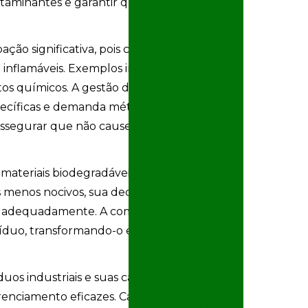
aminantes e garantir que os resíduos
Consultoria
ambiental preço
Consultoria
ão significativa, pois contêm
ambiental são
paulo
u inflamáveis. Exemplos incluem
tos químicos. A gestão desses resíduos
Consultoria
ambiental sp
pecíficas e demanda métodos
 assegurar que não causem danos ao
Consultoria e
engenharia
ambiental
materiais biodegradáveis, são outra
Consultoria de
 menos nocivos, sua decomposição
meio ambiente
dos adequadamente. A compostagem é
Consultoria em
tratamento de
resíduo, transformando-o em adubo
água
Desativação
uos industriais e suas características é
industrial
enciamento eficazes. Cada tipo exige
Empresa de