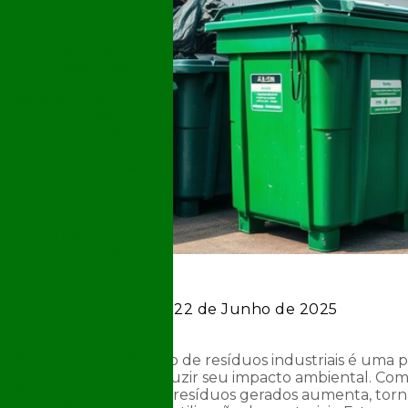
Preliminar é Essencial
para Projetos
Sustentáveis e
Conscientes
Avaliação Preliminar
de Áreas
Contaminadas e Seus
Impactos na Saúde e
Meio Ambiente
Avaliação Preliminar
de Passivo Ambiental:
Entenda a
Importância e os
Benefícios para sua
Empresa
Por:
Jaqueline
- 22 de Junho de 2025
Avaliação Preliminar
de Risco: Como
Realizar com Sucesso
O gerenciamento de resíduos industriais é uma
que buscam reduzir seu impacto ambiental. Com a
Avaliação Preliminar
a quantidade de resíduos gerados aumenta, torn
e Investigação