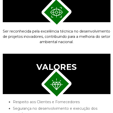
Ser reconhecida pela excelência técnica no desenvolvimento
de projetos inovadores, contribuindo para a melhoria do setor
ambiental nacional.
VALORES
Respeito aos Clientes e Fornecedores
Segurança no desenvolvimento e execução dos