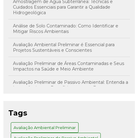
Amostragem de Água Subterrânea: Técnicas e
Cuidados Essenciais para Garantir a Qualidade
Hidrogeológica
Análise de Solo Contaminado: Como Identificar e
Mitigar Riscos Ambientais
Avaliação Ambiental Preliminar é Essencial para
Projetos Sustentáveis e Conscientes
Avaliação Preliminar de Áreas Contaminadas e Seus
Impactos na Saúde e Meio Ambiente
Avaliação Preliminar de Passivo Ambiental: Entenda a
Importância e os Benefícios para sua Empresa
Avaliação Preliminar de Risco: Como Realizar com
Sucesso
Tags
Avaliação Preliminar e Investigação Confirmatória: O
Caminho para Decisões Assertivas
Avaliação Ambiental Preliminar