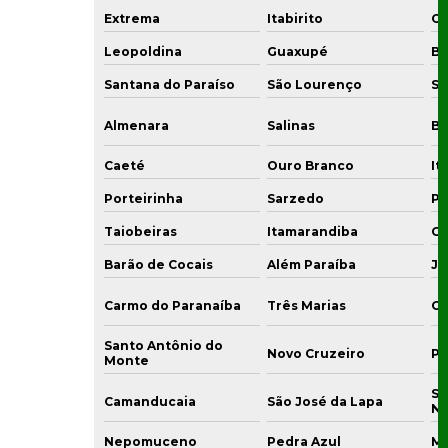
Extrema
Itabirito
Co
Leopoldina
Guaxupé
Bo
Santana do Paraíso
São Lourenço
Sa
Almenara
Salinas
Bo
Caeté
Ouro Branco
It
Porteirinha
Sarzedo
Pi
Taiobeiras
Itamarandiba
Gu
Barão de Cocais
Além Paraíba
Ju
Carmo do Paranaíba
Três Marias
Co
Santo Antônio do
Novo Cruzeiro
Pi
Monte
Sã
Camanducaia
São José da Lapa
N
Nepomuceno
Pedra Azul
Mi