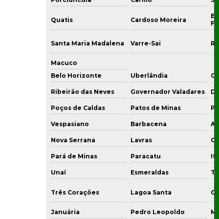
En
Quatis
Cardoso Moreira
Fr
Santa Maria Madalena
Varre-Sai
Ri
Macuco
Belo Horizonte
Uberlândia
C
Ribeirão das Neves
Governador Valadares
Di
Poços de Caldas
Patos de Minas
Po
Vespasiano
Barbacena
Ar
Nova Serrana
Lavras
Co
Pará de Minas
Paracatu
It
Unaí
Esmeraldas
Ti
Três Corações
Lagoa Santa
Ou
Januária
Pedro Leopoldo
Ma