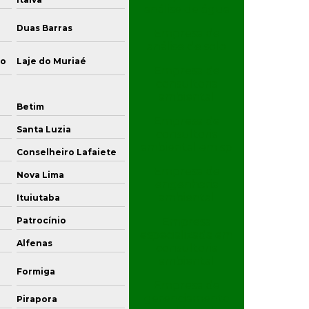
análise de água
Investigação ambiental confirmatória
Duas Barras
Trajano de Moraes
Empresa de
Investigação ambiental detalhada
análise de solo
to
Laje do Muriaé
São José de Ubá
Empresa de
Investigação de áreas contaminadas
consultoria
ambiental
Investigação confirmatória
Betim
Uberaba
Empresa de
Investigação confirmatória de passivo
Santa Luzia
Ibirité
consultoria
ambiental
ambiental em sp
Conselheiro Lafaiete
Sabará
Investigação detalhada
Empresa de
Nova Lima
Araxá
engenharia
ambiental
Ituiutaba
Investigação detalhada passivo ambiental
Itaúna
Empresa
Patrocínio
Caratinga
Monitoramento de água subterrânea
especializada em
Alfenas
Viçosa
consultoria
Monitoramento ambiental
ambiental
Formiga
Cataguases
Empresa de
Monitoramento ambiental amostragem
gerenciamento
Pirapora
Três Pontas