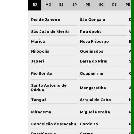
RJ
MG
ES
SP
PR
SC
RS
PE
Rio de Janeiro
São Gonçalo
Du
São João de Meriti
Petrópolis
Vo
Maricá
Nova Friburgo
Ba
Nilópolis
Queimados
Ar
Japeri
Barra do Piraí
Sa
Rio Bonito
Guapimirim
Ca
Santo Antônio de
Mangaratiba
Ar
Pádua
Tanguá
Arraial do Cabo
It
Miracema
Miguel Pereira
Pi
Conceição de Macabu
Cordeiro
Po
Porciúncula
Carmo
Su