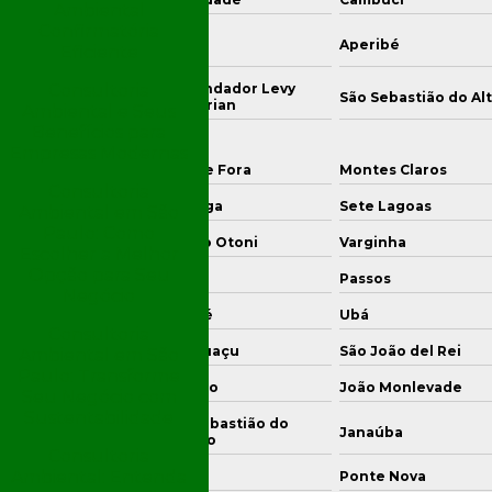
Ambiental
Confirmatória
genheiro Paulo de
Areal
Aperibé
Eficiente
ontin
Consultoria
Comendador Levy
o das Flores
São Sebastião do Al
Gasparian
Ambiental e Seus
Benefícios para
Empresas Modernas
ontagem
Juiz de Fora
Montes Claros
Consultoria
vinópolis
Ipatinga
Sete Lagoas
Ambiental em São
Paulo: Como
uso Alegre
Teófilo Otoni
Varginha
Escolher a Melhor
Opção para Seu
aguari
Itabira
Passos
Negócio
ronel Fabriciano
Muriaé
Ubá
Consultoria
ajubá
Manhuaçu
São João del Rei
Ambiental em São
Paulo: Transforme
móteo
Curvelo
João Monlevade
Seu Negócio com
Sustentabilidade
São Sebastião do
ro Preto
Janaúba
Paraíso
Consultoria
Ambiental: Entenda
riana
Frutal
Ponte Nova