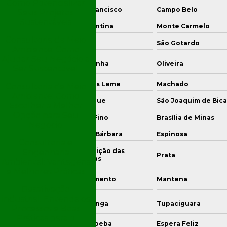
Como Potencializar
ngonhas
São Francisco
Campo Belo
Seus Projetos
Sustentáveis
caiuva
Diamantina
Monte Carmelo
Consultoria de Meio
ntos Dumont
Arcos
São Gotardo
Ambiente: Como
Ajudar Seu Negócio a
a Esperança
Capelinha
Oliveira
Ser Sustentável
urama
Mateus Leme
Machado
Consultoria de Meio
Ambiente: Como
umhi
Nanuque
São Joaquim de Bica
Escolher a Melhor
Opção para Seu
anhães
Ouro Fino
Brasília de Minas
Negócio
atuba
Santa Bárbara
Espinosa
Consultoria e
Conceição das
Engenharia
romandel
Prata
Alagoas
Ambiental: Vantagens
e Melhores Práticas
tangui
Sacramento
Mantena
Desativação
industrial: Entenda os
o João
Jacutinga
Tupaciguara
epomuceno
Processos e Boas
Práticas para o
nas Novas
Paraopeba
Espera Feliz