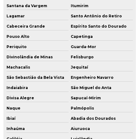
Santana da Vargem
Itumirim
Lagamar
Santo Antônio do Retiro
Cabeceira Grande
Espírito Santo do Dourado
Pouso Alto
Capetinga
Periquito
Guarda-Mor
Divinolândia de Minas
Felisburgo
Machacalis
Jequitaí
São Sebastião da Bela Vista
Engenheiro Navarro
Indaiabira
São Miguel do Anta
Divisa Alegre
Sapucaí-Mirim
Naque
Palmópolis
Ibiaí
Abadia dos Dourados
Inhaúma
Aiuruoca
Galiléia
Luislândia