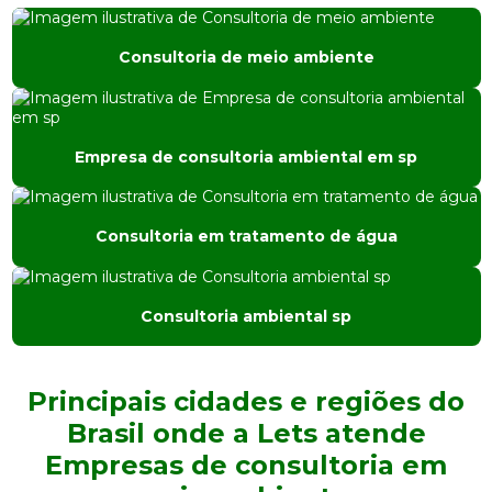
Consultoria ambiental preço
Consultoria de meio ambiente
Consultoria ambiental são paulo
Consultoria ambiental sp
Empresa de consultoria ambiental em sp
Consultoria e engenharia ambiental
Consultoria de meio ambiente
Consultoria em tratamento de água
Consultoria em tratamento de água
Desativação industrial
Consultoria ambiental sp
Empresa de análise de água
Principais cidades e regiões do
Empresa de análise de solo
Brasil onde a Lets atende
Empresa de consultoria ambiental
Empresas de consultoria em
Empresa de consultoria ambiental em sp