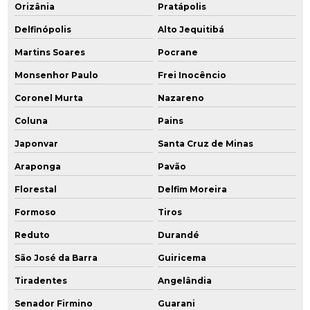
Orizânia
Pratápolis
Delfinópolis
Alto Jequitibá
Martins Soares
Pocrane
Monsenhor Paulo
Frei Inocêncio
Coronel Murta
Nazareno
Coluna
Pains
Japonvar
Santa Cruz de Minas
Araponga
Pavão
Florestal
Delfim Moreira
Formoso
Tiros
Reduto
Durandé
São José da Barra
Guiricema
Tiradentes
Angelândia
Senador Firmino
Guarani