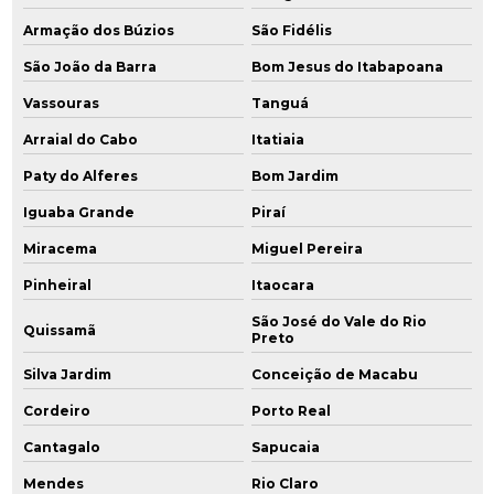
Investigação ambiental confirmatória
Armação dos Búzios
São Fidélis
São João da Barra
Bom Jesus do Itabapoana
Investigação ambiental detalhada
Vassouras
Tanguá
Investigação de áreas contaminadas
Arraial do Cabo
Itatiaia
Investigação confirmatória
Paty do Alferes
Bom Jardim
Investigação confirmatória de passivo ambiental
Iguaba Grande
Piraí
Miracema
Miguel Pereira
Investigação detalhada
Pinheiral
Itaocara
Investigação detalhada passivo ambiental
São José do Vale do Rio
Quissamã
Preto
Monitoramento de água subterrânea
Silva Jardim
Conceição de Macabu
Monitoramento ambiental
Cordeiro
Porto Real
Monitoramento ambiental amostragem
Cantagalo
Sapucaia
Mendes
Rio Claro
Monitoramento ambiental do solo