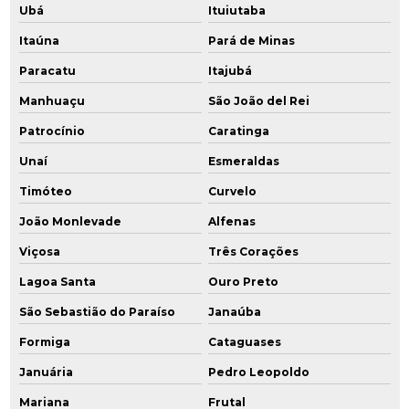
Ubá
Ituiutaba
Plano de investigação confirmatória
Itaúna
Pará de Minas
Poço de monitoramento
Paracatu
Itajubá
Poço de monitoramento de água subterrânea
Manhuaçu
São João del Rei
Patrocínio
Caratinga
Poço de monitoramento ambiental
Unaí
Esmeraldas
Poço de monitoramento multiníveis
Timóteo
Curvelo
Poços de monitoramento cetesb
João Monlevade
Alfenas
Prestação serviços de consultoria ambiental
Viçosa
Três Corações
Lagoa Santa
Ouro Preto
Projeto de remediação
São Sebastião do Paraíso
Janaúba
Projeto de remediação de áreas contaminadas
Formiga
Cataguases
Reabilitação de áreas contaminadas
Januária
Pedro Leopoldo
Mariana
Frutal
Recuperação de áreas degradadas por lixões