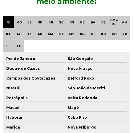
meio ambiente:
Empresa de engenharia ambiental
GO e
RJ
MG
ES
SP
PR
SC
RS
PE
BA
CE
AM
Empresa especializada em consultoria ambiental
DF
PA
AC
AL
AP
MA
MT
MS
PB
PI
RN
RO
RR
Empresa de gerenciamento ambiental
SE
TO
Empresa de gestão ambiental
Rio de Janeiro
São Gonçalo
Empresa que faz análise de água
Duque de Caxias
Nova Iguaçu
Empresa que faz análise de solo
Campos dos Goytacazes
Belford Roxo
Empresas de consultoria ambiental em são paulo
Niterói
São João de Meriti
Petrópolis
Volta Redonda
Empresas de consultoria em meio ambiente
Macaé
Magé
Empresas de engenharia ambiental em sp
Itaboraí
Cabo Frio
Empresas de monitoramento ambiental
Maricá
Nova Friburgo