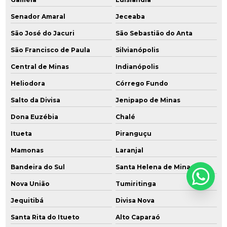
Senador Amaral
Jeceaba
São José do Jacuri
São Sebastião do Anta
São Francisco de Paula
Silvianópolis
Central de Minas
Indianópolis
Heliodora
Córrego Fundo
Salto da Divisa
Jenipapo de Minas
Dona Euzébia
Chalé
Itueta
Piranguçu
Mamonas
Laranjal
Bandeira do Sul
Santa Helena de Minas
Nova União
Tumiritinga
Jequitibá
Divisa Nova
Santa Rita do Itueto
Alto Caparaó