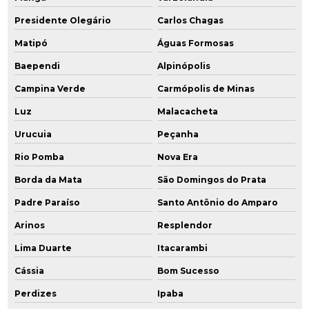
Presidente Olegário
Carlos Chagas
Matipó
Águas Formosas
Baependi
Alpinópolis
Campina Verde
Carmópolis de Minas
Luz
Malacacheta
Urucuia
Peçanha
Rio Pomba
Nova Era
Borda da Mata
São Domingos do Prata
Padre Paraíso
Santo Antônio do Amparo
Arinos
Resplendor
Lima Duarte
Itacarambi
Cássia
Bom Sucesso
Perdizes
Ipaba