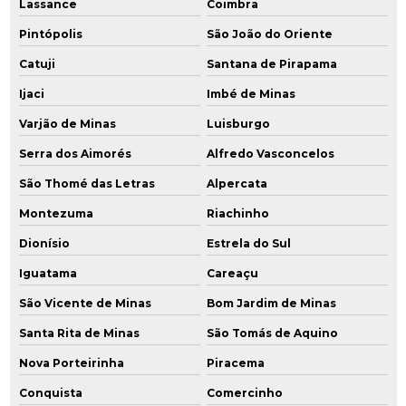
Lassance
Coimbra
Pintópolis
São João do Oriente
Catuji
Santana de Pirapama
Ijaci
Imbé de Minas
Varjão de Minas
Luisburgo
Serra dos Aimorés
Alfredo Vasconcelos
São Thomé das Letras
Alpercata
Montezuma
Riachinho
Dionísio
Estrela do Sul
Iguatama
Careaçu
São Vicente de Minas
Bom Jardim de Minas
Santa Rita de Minas
São Tomás de Aquino
Nova Porteirinha
Piracema
Conquista
Comercinho