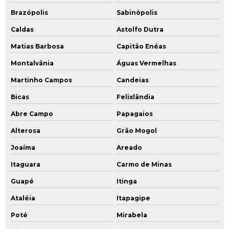
Brazópolis
Sabinópolis
Caldas
Astolfo Dutra
Matias Barbosa
Capitão Enéas
Montalvânia
Águas Vermelhas
Martinho Campos
Candeias
Bicas
Felixlândia
Abre Campo
Papagaios
Alterosa
Grão Mogol
Joaíma
Areado
Itaguara
Carmo de Minas
Guapé
Itinga
Ataléia
Itapagipe
Poté
Mirabela