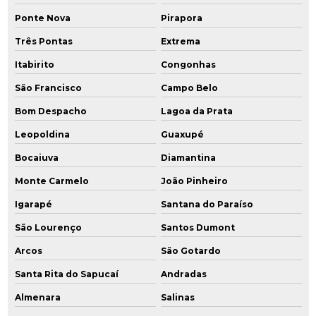
Ponte Nova
Pirapora
Recuperação de áreas degradadas e passivos ambientais
Três Pontas
Extrema
Relatório de avaliação preliminar
Itabirito
Congonhas
Relatório de investigação confirmatória
São Francisco
Campo Belo
Bom Despacho
Lagoa da Prata
Remediação ambiental
Leopoldina
Guaxupé
Remediação ambiental rj
Bocaiuva
Diamantina
Remediação ambiental sp
Monte Carmelo
João Pinheiro
Remediação de áreas contaminadas
Igarapé
Santana do Paraíso
São Lourenço
Santos Dumont
Remediação de áreas contaminadas por hidrocarbonetos
Arcos
São Gotardo
Remediação engenharia ambiental
Santa Rita do Sapucaí
Andradas
Remediação ex situ
Almenara
Salinas