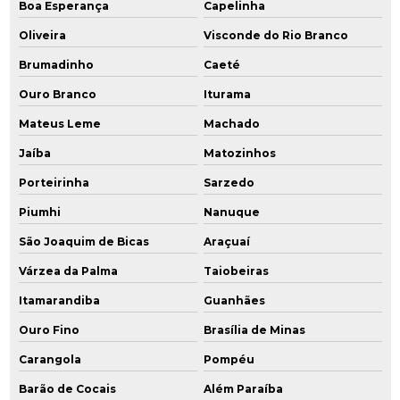
Boa Esperança
Capelinha
Remediação in situ
Oliveira
Visconde do Rio Branco
Remediação de passivo ambiental
Brumadinho
Caeté
Remediação química
Ouro Branco
Iturama
Remediação de solo
Mateus Leme
Machado
Jaíba
Matozinhos
Remediação de solos contaminados
Porteirinha
Sarzedo
Remediação de solos contaminados por hidrocarbonetos
Piumhi
Nanuque
Remediação de solos contaminados por metais pesados
São Joaquim de Bicas
Araçuaí
Remediação tratamento
Várzea da Palma
Taiobeiras
Itamarandiba
Guanhães
Serviços de consultoria ambiental
Ouro Fino
Brasília de Minas
Serviços de engenharia ambiental
Carangola
Pompéu
Serviços de licenciamento ambiental
Barão de Cocais
Além Paraíba