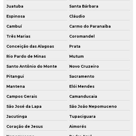
Juatuba
Santa Bárbara
Sistema de gerenciamento ambiental
Espinosa
Cláudio
Sistema de remediação ex situ
Cambuí
Carmo do Paranaíba
Sistema de remediação mpe
Três Marias
Coromandel
Sondagens ambientais
Conceição das Alagoas
Prata
Rio Pardo de Minas
Mutum
Santo Antônio do Monte
Novo Cruzeiro
Pitangui
Sacramento
Mantena
Elói Mendes
Campos Gerais
Camanducaia
São José da Lapa
São João Nepomuceno
Jacutinga
Tupaciguara
Coração de Jesus
Aimorés