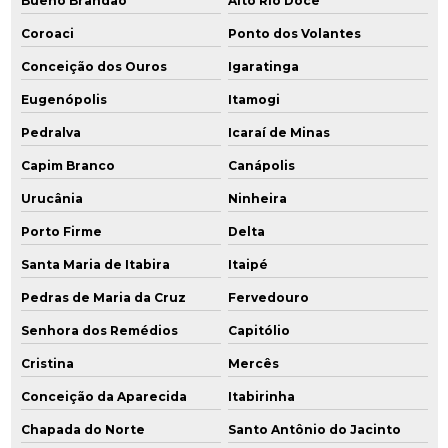
Bueno Brandão
Alto Rio Doce
Coroaci
Ponto dos Volantes
Conceição dos Ouros
Igaratinga
Eugenópolis
Itamogi
Pedralva
Icaraí de Minas
Capim Branco
Canápolis
Urucânia
Ninheira
Porto Firme
Delta
Santa Maria de Itabira
Itaipé
Pedras de Maria da Cruz
Fervedouro
Senhora dos Remédios
Capitólio
Cristina
Mercês
Conceição da Aparecida
Itabirinha
Chapada do Norte
Santo Antônio do Jacinto