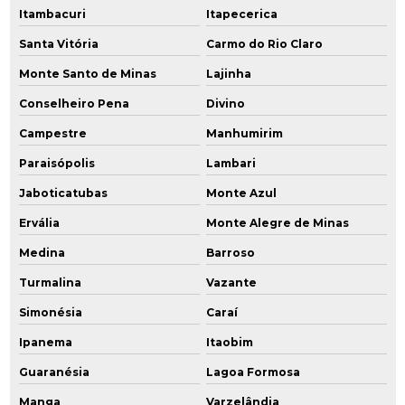
Itambacuri
Itapecerica
Santa Vitória
Carmo do Rio Claro
Monte Santo de Minas
Lajinha
Conselheiro Pena
Divino
Campestre
Manhumirim
Paraisópolis
Lambari
Jaboticatubas
Monte Azul
Ervália
Monte Alegre de Minas
Medina
Barroso
Turmalina
Vazante
Simonésia
Caraí
Ipanema
Itaobim
Guaranésia
Lagoa Formosa
Manga
Varzelândia