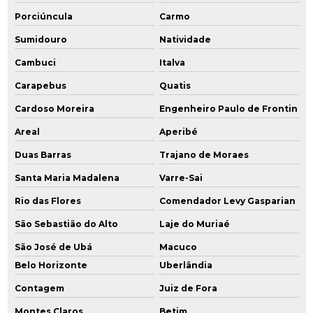
Porciúncula
Carmo
Monitoramento ambiental empresas
Sumidouro
Natividade
Monitoramento ambiental indústria
Cambuci
Italva
Monitoramento ambiental poços
Carapebus
Quatis
Cardoso Moreira
Engenheiro Paulo de Frontin
Monitoramento ambiental de solo água e ar
Areal
Aperibé
Monitoramento da qualidade da água subterrânea
Duas Barras
Trajano de Moraes
Monitoramento para encerramento
Santa Maria Madalena
Varre-Sai
Rio das Flores
Comendador Levy Gasparian
Orçamento licenciamento ambiental
São Sebastião do Alto
Laje do Muriaé
Passivo remediação ambiental
São José de Ubá
Macuco
Perfuração e instalação de poços de monitoramento
Belo Horizonte
Uberlândia
Contagem
Juiz de Fora
Perfuração de poço de monitoramento
Montes Claros
Betim