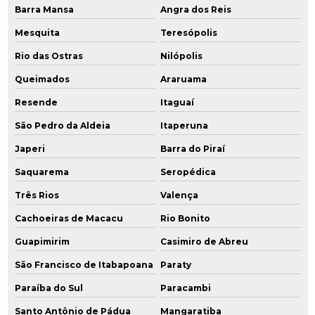
Empresas de remediação ambiental
Barra Mansa
Angra dos Reis
Mesquita
Teresópolis
Gerenciamento ambiental
Rio das Ostras
Nilópolis
Gerenciamento ambiental de áreas contaminadas
Queimados
Araruama
Gerenciamento de áreas contaminadas
Resende
Itaguaí
Gerenciamento de resíduos industriais
São Pedro da Aldeia
Itaperuna
Japeri
Barra do Piraí
Gestão de áreas contaminadas
Saquarema
Seropédica
Gestão de efluentes e resíduos industriais
Três Rios
Valença
Gestão de resíduos industriais
Cachoeiras de Macacu
Rio Bonito
Guapimirim
Casimiro de Abreu
Identificação de áreas degradadas
São Francisco de Itabapoana
Paraty
Instalação de poço de monitoramento
Paraíba do Sul
Paracambi
Instalação de poços de monitoramento cetesb
Santo Antônio de Pádua
Mangaratiba