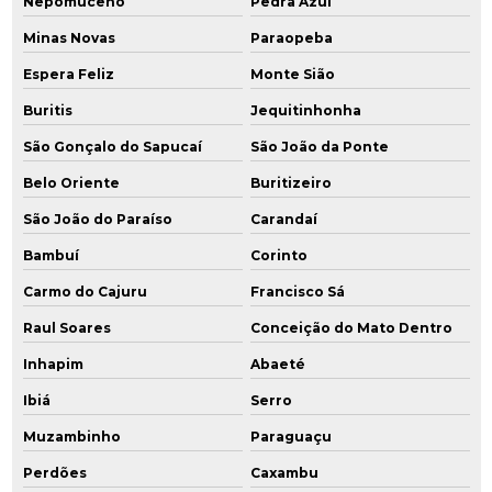
Nepomuceno
Pedra Azul
Minas Novas
Paraopeba
Espera Feliz
Monte Sião
Buritis
Jequitinhonha
São Gonçalo do Sapucaí
São João da Ponte
Belo Oriente
Buritizeiro
São João do Paraíso
Carandaí
Bambuí
Corinto
Carmo do Cajuru
Francisco Sá
Raul Soares
Conceição do Mato Dentro
Inhapim
Abaeté
Ibiá
Serro
Muzambinho
Paraguaçu
Perdões
Caxambu