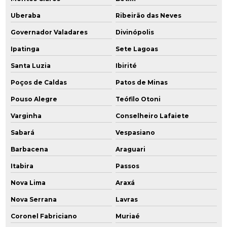
Plano de amostragem de água
Uberaba
Ribeirão das Neves
Plano de desativação
Governador Valadares
Divinópolis
Plano de desativação ambiental
Ipatinga
Sete Lagoas
Santa Luzia
Ibirité
Plano de desativação cetesb
Poços de Caldas
Patos de Minas
Plano de desativação e declaração de encerramento
Pouso Alegre
Teófilo Otoni
Plano de desativação do empreendimento cetesb
Varginha
Conselheiro Lafaiete
Plano de desativação de empreendimento
Sabará
Vespasiano
Barbacena
Araguari
Plano de desativação de posto de combustível
Itabira
Passos
Plano de gerenciamento ambiental
Nova Lima
Araxá
Plano de intervenção ambiental
Nova Serrana
Lavras
Coronel Fabriciano
Muriaé
Plano de intervenção áreas contaminadas