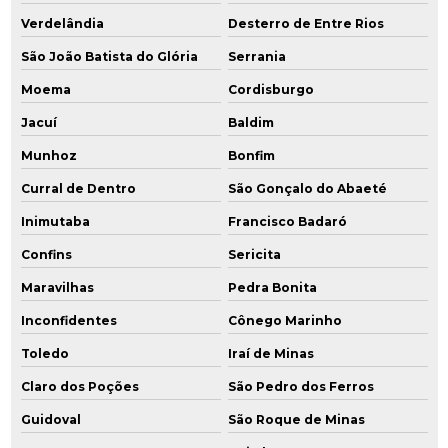
Verdelândia
Desterro de Entre Rios
São João Batista do Glória
Serrania
Moema
Cordisburgo
Jacuí
Baldim
Munhoz
Bonfim
Curral de Dentro
São Gonçalo do Abaeté
Inimutaba
Francisco Badaró
Confins
Sericita
Maravilhas
Pedra Bonita
Inconfidentes
Cônego Marinho
Toledo
Iraí de Minas
Claro dos Poções
São Pedro dos Ferros
Guidoval
São Roque de Minas