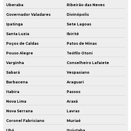
Plano de desativação
Uberaba
Ribeirão das Neves
Governador Valadares
Divinópolis
Plano de desativação ambiental
Ipatinga
Sete Lagoas
Plano de desativação cetesb
Santa Luzia
Ibirité
Plano de desativação e declaração de encerramento
Poços de Caldas
Patos de Minas
Plano de desativação do empreendimento cetesb
Pouso Alegre
Teófilo Otoni
Varginha
Conselheiro Lafaiete
Plano de desativação de empreendimento
Sabará
Vespasiano
Plano de desativação de posto de combustível
Barbacena
Araguari
Plano de gerenciamento ambiental
Itabira
Passos
Nova Lima
Araxá
Plano de intervenção ambiental
Nova Serrana
Lavras
Plano de intervenção áreas contaminadas
Coronel Fabriciano
Muriaé
Plano de investigação confirmatória
Ubá
Ituiutaba