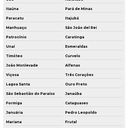
Poço de monitoramento
Itaúna
Pará de Minas
Paracatu
Itajubá
Poço de monitoramento de água subterrânea
Manhuaçu
São João del Rei
Poço de monitoramento ambiental
Patrocínio
Caratinga
Poço de monitoramento multiníveis
Unaí
Esmeraldas
Poços de monitoramento cetesb
Timóteo
Curvelo
João Monlevade
Alfenas
Prestação serviços de consultoria ambiental
Viçosa
Três Corações
Projeto de remediação
Lagoa Santa
Ouro Preto
Projeto de remediação de áreas contaminadas
São Sebastião do Paraíso
Janaúba
Formiga
Cataguases
Reabilitação de áreas contaminadas
Januária
Pedro Leopoldo
Recuperação de áreas degradadas por lixões
Mariana
Frutal
Recuperação de áreas degradadas e passivos ambientais