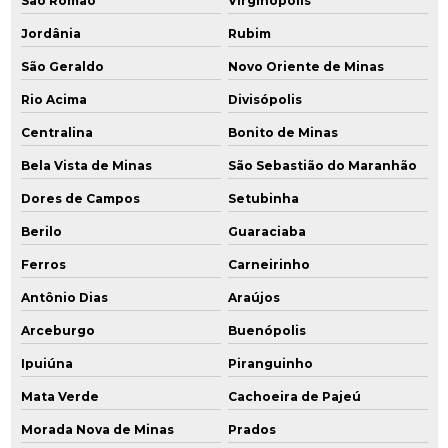
São Romão
Virginópolis
Jordânia
Rubim
São Geraldo
Novo Oriente de Minas
Rio Acima
Divisópolis
Centralina
Bonito de Minas
Bela Vista de Minas
São Sebastião do Maranhão
Dores de Campos
Setubinha
Berilo
Guaraciaba
Ferros
Carneirinho
Antônio Dias
Araújos
Arceburgo
Buenópolis
Ipuiúna
Piranguinho
Mata Verde
Cachoeira de Pajeú
Morada Nova de Minas
Prados