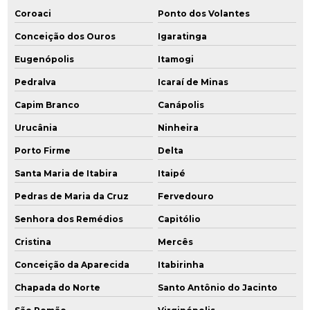
Coroaci
Ponto dos Volantes
Conceição dos Ouros
Igaratinga
Eugenópolis
Itamogi
Pedralva
Icaraí de Minas
Capim Branco
Canápolis
Urucânia
Ninheira
Porto Firme
Delta
Santa Maria de Itabira
Itaipé
Pedras de Maria da Cruz
Fervedouro
Senhora dos Remédios
Capitólio
Cristina
Mercês
Conceição da Aparecida
Itabirinha
Chapada do Norte
Santo Antônio do Jacinto