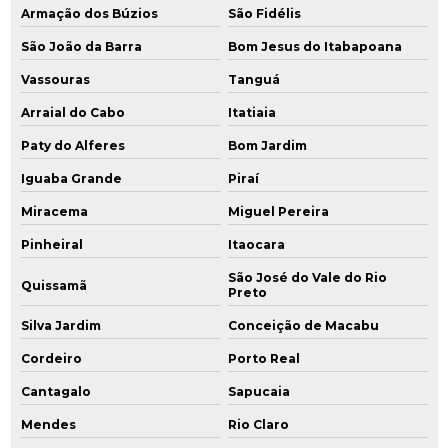
Armação dos Búzios
São Fidélis
Investigação ambiental detalhada
São João da Barra
Bom Jesus do Itabapoana
Investigação de áreas contaminadas
Vassouras
Tanguá
Investigação confirmatória
Arraial do Cabo
Itatiaia
Paty do Alferes
Bom Jardim
Investigação confirmatória de passivo ambiental
Iguaba Grande
Piraí
Investigação detalhada
Miracema
Miguel Pereira
Investigação detalhada passivo ambiental
Pinheiral
Itaocara
São José do Vale do Rio
Monitoramento de água subterrânea
Quissamã
Preto
Monitoramento ambiental
Silva Jardim
Conceição de Macabu
Cordeiro
Porto Real
Monitoramento ambiental amostragem
Cantagalo
Sapucaia
Monitoramento ambiental do solo
Mendes
Rio Claro
Monitoramento ambiental empresas