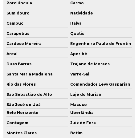
Porciúncula
Carmo
Monitoramento ambiental indústria
Sumidouro
Natividade
Cambuci
Italva
Monitoramento ambiental poços
Carapebus
Quatis
Monitoramento ambiental de solo água e ar
Cardoso Moreira
Engenheiro Paulo de Frontin
Monitoramento da qualidade da água subterrânea
Areal
Aperibé
Duas Barras
Trajano de Moraes
Monitoramento para encerramento
Santa Maria Madalena
Varre-Sai
Orçamento licenciamento ambiental
Rio das Flores
Comendador Levy Gasparian
Passivo remediação ambiental
São Sebastião do Alto
Laje do Muriaé
Perfuração e instalação de poços de monitoramento
São José de Ubá
Macuco
Belo Horizonte
Uberlândia
Perfuração de poço de monitoramento
Contagem
Juiz de Fora
Plano de amostragem de água
Montes Claros
Betim