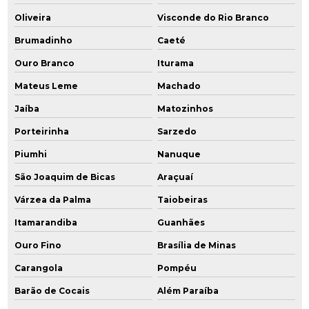
Remediação de passivo ambiental
Oliveira
Visconde do Rio Branco
Remediação química
Brumadinho
Caeté
Ouro Branco
Iturama
Remediação de solo
Mateus Leme
Machado
Remediação de solos contaminados
Jaíba
Matozinhos
Remediação de solos contaminados por hidrocarbonetos
Porteirinha
Sarzedo
Remediação de solos contaminados por metais pesados
Piumhi
Nanuque
São Joaquim de Bicas
Araçuaí
Remediação tratamento
Várzea da Palma
Taiobeiras
Serviços de consultoria ambiental
Itamarandiba
Guanhães
Serviços de engenharia ambiental
Ouro Fino
Brasília de Minas
Carangola
Pompéu
Serviços de licenciamento ambiental
Barão de Cocais
Além Paraíba
Sistema de gerenciamento ambiental