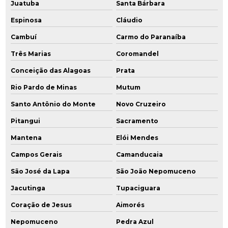
Juatuba
Santa Bárbara
Sistema de remediação ex situ
Espinosa
Cláudio
Sistema de remediação mpe
Cambuí
Carmo do Paranaíba
Três Marias
Coromandel
Sondagens ambientais
Conceição das Alagoas
Prata
Rio Pardo de Minas
Mutum
Santo Antônio do Monte
Novo Cruzeiro
Pitangui
Sacramento
Mantena
Elói Mendes
Campos Gerais
Camanducaia
São José da Lapa
São João Nepomuceno
Jacutinga
Tupaciguara
Coração de Jesus
Aimorés
Nepomuceno
Pedra Azul