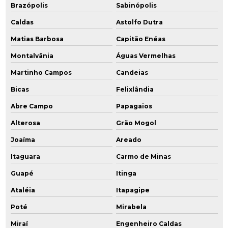
Brazópolis
Sabinópolis
Caldas
Astolfo Dutra
Matias Barbosa
Capitão Enéas
Montalvânia
Águas Vermelhas
Martinho Campos
Candeias
Bicas
Felixlândia
Abre Campo
Papagaios
Alterosa
Grão Mogol
Joaíma
Areado
Itaguara
Carmo de Minas
Guapé
Itinga
Ataléia
Itapagipe
Poté
Mirabela
Miraí
Engenheiro Caldas