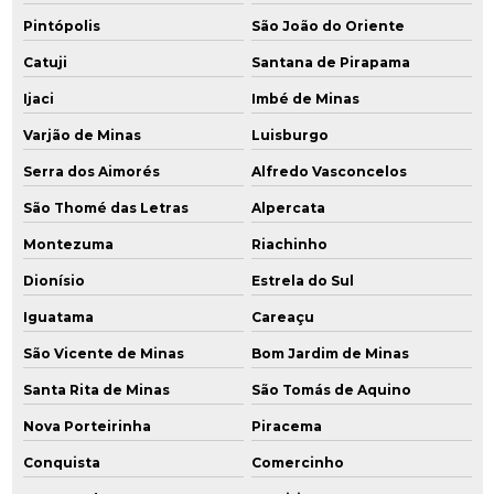
Pintópolis
São João do Oriente
Catuji
Santana de Pirapama
Ijaci
Imbé de Minas
Varjão de Minas
Luisburgo
Serra dos Aimorés
Alfredo Vasconcelos
São Thomé das Letras
Alpercata
Montezuma
Riachinho
Dionísio
Estrela do Sul
Iguatama
Careaçu
São Vicente de Minas
Bom Jardim de Minas
Santa Rita de Minas
São Tomás de Aquino
Nova Porteirinha
Piracema
Conquista
Comercinho