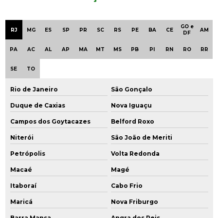
Empresa especializada em consultoria ambiental
GO e
RJ
MG
ES
SP
PR
SC
RS
PE
BA
CE
AM
DF
Empresa de gerenciamento ambiental
PA
AC
AL
AP
MA
MT
MS
PB
PI
RN
RO
RR
Empresa de gestão ambiental
SE
TO
Empresa que faz análise de água
Rio de Janeiro
São Gonçalo
Empresa que faz análise de solo
Duque de Caxias
Nova Iguaçu
Campos dos Goytacazes
Belford Roxo
Empresas de consultoria ambiental em são paulo
Niterói
São João de Meriti
Empresas de consultoria em meio ambiente
Petrópolis
Volta Redonda
Empresas de engenharia ambiental em sp
Macaé
Magé
Empresas de monitoramento ambiental
Itaboraí
Cabo Frio
Maricá
Nova Friburgo
Empresas de remediação ambiental
Barra Mansa
Angra dos Reis