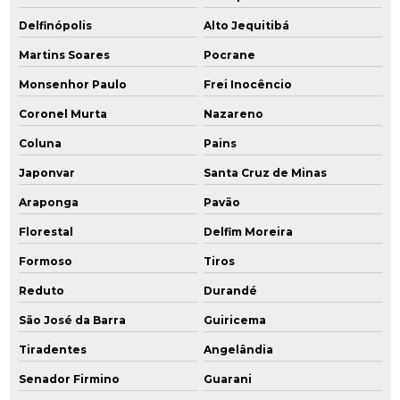
Delfinópolis
Alto Jequitibá
Martins Soares
Pocrane
Monsenhor Paulo
Frei Inocêncio
Coronel Murta
Nazareno
Coluna
Pains
Japonvar
Santa Cruz de Minas
Araponga
Pavão
Florestal
Delfim Moreira
Formoso
Tiros
Reduto
Durandé
São José da Barra
Guiricema
Tiradentes
Angelândia
Senador Firmino
Guarani