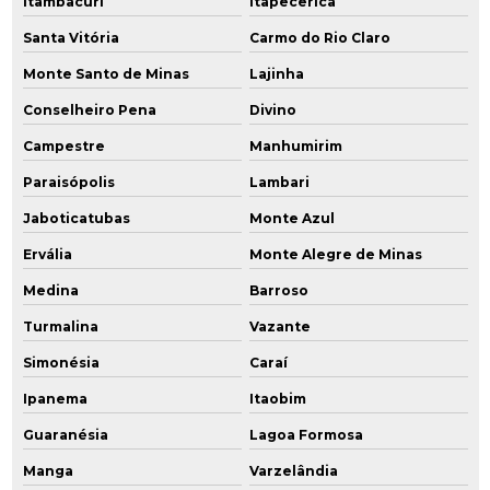
Itambacuri
Itapecerica
Santa Vitória
Carmo do Rio Claro
Monte Santo de Minas
Lajinha
Conselheiro Pena
Divino
Campestre
Manhumirim
Paraisópolis
Lambari
Jaboticatubas
Monte Azul
Ervália
Monte Alegre de Minas
Medina
Barroso
Turmalina
Vazante
Simonésia
Caraí
Ipanema
Itaobim
Guaranésia
Lagoa Formosa
Manga
Varzelândia