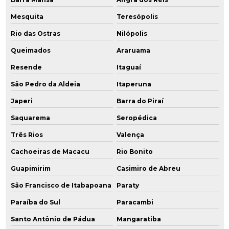
Gerenciamento ambiental
Mesquita
Teresópolis
Gerenciamento ambiental de áreas contaminadas
Rio das Ostras
Nilópolis
Gerenciamento de áreas contaminadas
Queimados
Araruama
Resende
Itaguaí
Gerenciamento de resíduos industriais
São Pedro da Aldeia
Itaperuna
Gestão de áreas contaminadas
Japeri
Barra do Piraí
Gestão de efluentes e resíduos industriais
Saquarema
Seropédica
Três Rios
Valença
Gestão de resíduos industriais
Cachoeiras de Macacu
Rio Bonito
Identificação de áreas degradadas
Guapimirim
Casimiro de Abreu
Instalação de poço de monitoramento
São Francisco de Itabapoana
Paraty
Instalação de poços de monitoramento cetesb
Paraíba do Sul
Paracambi
Santo Antônio de Pádua
Mangaratiba
Investigação ambiental confirmatória