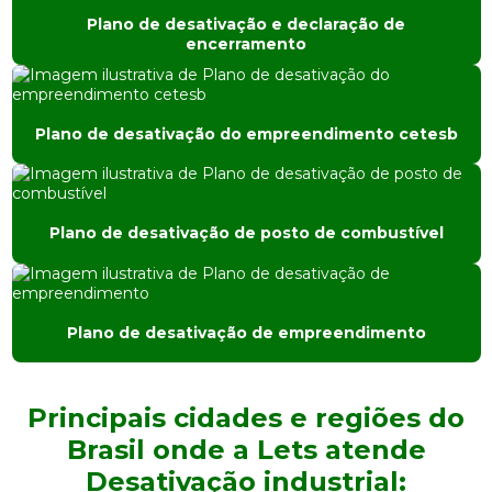
Plano de desativação e declaração de
Consultoria ambiental são paulo
encerramento
Consultoria ambiental sp
Consultoria e engenharia ambiental
Plano de desativação do empreendimento cetesb
Consultoria de meio ambiente
Consultoria em tratamento de água
Plano de desativação de posto de combustível
Desativação industrial
Empresa de análise de água
Plano de desativação de empreendimento
Empresa de análise de solo
Empresa de consultoria ambiental
Principais cidades e regiões do
Brasil onde a Lets atende
Empresa de consultoria ambiental em sp
Desativação industrial:
Empresa de engenharia ambiental