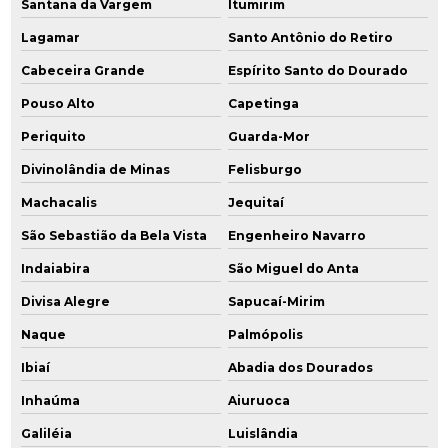
Santana da Vargem
Itumirim
Lagamar
Santo Antônio do Retiro
Cabeceira Grande
Espírito Santo do Dourado
Pouso Alto
Capetinga
Periquito
Guarda-Mor
Divinolândia de Minas
Felisburgo
Machacalis
Jequitaí
São Sebastião da Bela Vista
Engenheiro Navarro
Indaiabira
São Miguel do Anta
Divisa Alegre
Sapucaí-Mirim
Naque
Palmópolis
Ibiaí
Abadia dos Dourados
Inhaúma
Aiuruoca
Galiléia
Luislândia