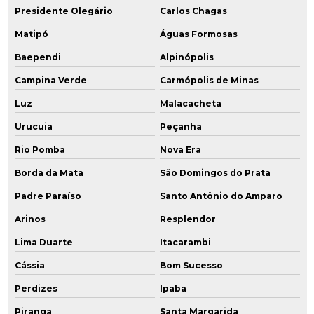
Presidente Olegário
Carlos Chagas
Matipó
Águas Formosas
Baependi
Alpinópolis
Campina Verde
Carmópolis de Minas
Luz
Malacacheta
Urucuia
Peçanha
Rio Pomba
Nova Era
Borda da Mata
São Domingos do Prata
Padre Paraíso
Santo Antônio do Amparo
Arinos
Resplendor
Lima Duarte
Itacarambi
Cássia
Bom Sucesso
Perdizes
Ipaba
Piranga
Santa Margarida