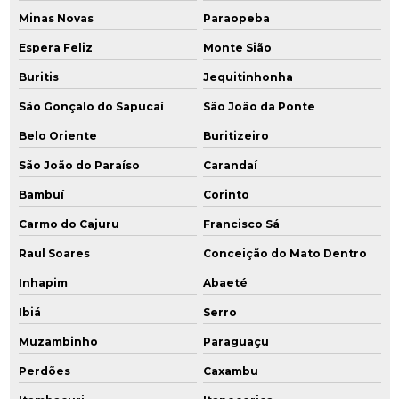
Minas Novas
Paraopeba
Espera Feliz
Monte Sião
Buritis
Jequitinhonha
São Gonçalo do Sapucaí
São João da Ponte
Belo Oriente
Buritizeiro
São João do Paraíso
Carandaí
Bambuí
Corinto
Carmo do Cajuru
Francisco Sá
Raul Soares
Conceição do Mato Dentro
Inhapim
Abaeté
Ibiá
Serro
Muzambinho
Paraguaçu
Perdões
Caxambu