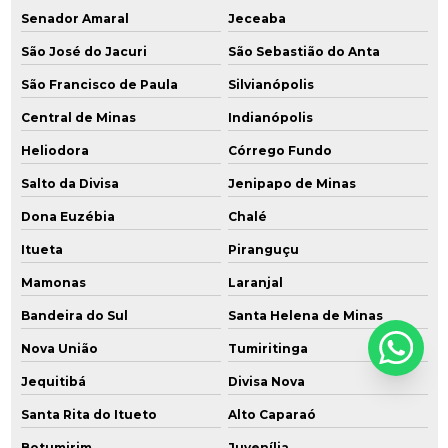
Senador Amaral
Jeceaba
São José do Jacuri
São Sebastião do Anta
São Francisco de Paula
Silvianópolis
Central de Minas
Indianópolis
Heliodora
Córrego Fundo
Salto da Divisa
Jenipapo de Minas
Dona Euzébia
Chalé
Itueta
Piranguçu
Mamonas
Laranjal
Bandeira do Sul
Santa Helena de Minas
Nova União
Tumiritinga
Jequitibá
Divisa Nova
Santa Rita do Itueto
Alto Caparaó
Botumirim
Juvenília