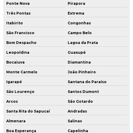
Ponte Nova
Pirapora
Relatório de avaliação preliminar
Três Pontas
Extrema
Itabirito
Congonhas
Relatório de investigação confirmatória
São Francisco
Campo Belo
Remediação ambiental
Bom Despacho
Lagoa da Prata
Remediação ambiental rj
Leopoldina
Guaxupé
Remediação ambiental sp
Bocaiuva
Diamantina
Monte Carmelo
João Pinheiro
Remediação de áreas contaminadas
Igarapé
Santana do Paraíso
Remediação de áreas contaminadas por hidrocarbonetos
São Lourenço
Santos Dumont
Remediação engenharia ambiental
Arcos
São Gotardo
Santa Rita do Sapucaí
Andradas
Remediação ex situ
Almenara
Salinas
Remediação in situ
Boa Esperança
Capelinha