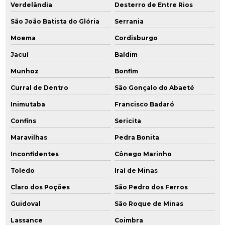
Verdelândia
Desterro de Entre Rios
São João Batista do Glória
Serrania
Moema
Cordisburgo
Jacuí
Baldim
Munhoz
Bonfim
Curral de Dentro
São Gonçalo do Abaeté
Inimutaba
Francisco Badaró
Confins
Sericita
Maravilhas
Pedra Bonita
Inconfidentes
Cônego Marinho
Toledo
Iraí de Minas
Claro dos Poções
São Pedro dos Ferros
Guidoval
São Roque de Minas
Lassance
Coimbra