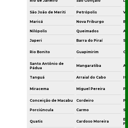
Rio de Janeiro
São Gonçalo
Du
São João de Meriti
Petrópolis
Vo
Maricá
Nova Friburgo
Ba
Nilópolis
Queimados
Ar
Japeri
Barra do Piraí
Sa
Rio Bonito
Guapimirim
Ca
Santo Antônio de
Mangaratiba
Ar
Pádua
Tanguá
Arraial do Cabo
It
Miracema
Miguel Pereira
Pi
Conceição de Macabu
Cordeiro
Po
Porciúncula
Carmo
Su
En
Quatis
Cardoso Moreira
Fr