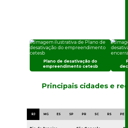
Plano de desativação do
empreendimento cetesb
dec
Principais cidades e re
RJ
MG
ES
SP
PR
SC
RS
PE