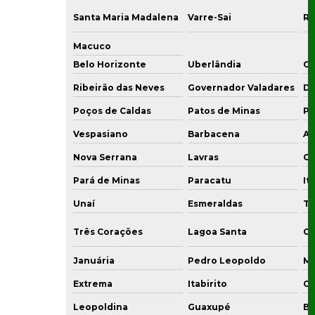
Santa Maria Madalena
Varre-Sai
Ri
Macuco
Belo Horizonte
Uberlândia
C
Ribeirão das Neves
Governador Valadares
Di
Poços de Caldas
Patos de Minas
Po
Vespasiano
Barbacena
Ar
Nova Serrana
Lavras
Co
Pará de Minas
Paracatu
It
Unaí
Esmeraldas
Ti
Três Corações
Lagoa Santa
Ou
Januária
Pedro Leopoldo
Ma
Extrema
Itabirito
Co
Leopoldina
Guaxupé
Bo