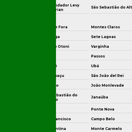
Ambiental
Comendador Levy
o das Flores
São Sebastião do Al
Confirmatória
Gasparian
Eficiente
Consultoria
ontagem
Juiz de Fora
Montes Claros
Ambiental e Seus
Benefícios para
vinópolis
Ipatinga
Sete Lagoas
Empresas Modernas
uso Alegre
Teófilo Otoni
Varginha
Consultoria
aguari
Itabira
Passos
Ambiental em São
Paulo: Como
ronel Fabriciano
Muriaé
Ubá
Escolher a Melhor
Opção para Seu
ajubá
Manhuaçu
São João del Rei
Negócio
móteo
Curvelo
João Monlevade
Consultoria
Ambiental em São
São Sebastião do
ro Preto
Janaúba
Paraíso
Paulo: Transforme
Seu Negócio com
riana
Frutal
Ponte Nova
Sustentabilidade
ngonhas
São Francisco
Campo Belo
Consultoria
Ambiental: Entenda
caiuva
Diamantina
Monte Carmelo