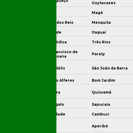
que de Caxias
Nova Iguaçu
Goytacazes
Atendam Suas
Necessidades
lta Redonda
Macaé
Magé
Como Instalar e
rra Mansa
Angra dos Reis
Mesquita
Manter um Poço de
Monitoramento
aruama
Resende
Itaguaí
Ambiental Eficiente
quarema
Seropédica
Três Rios
Como os Serviços de
São Francisco de
Consultoria
simiro de Abreu
Paraty
Itabapoana
Ambiental Podem
Transformar sua
mação dos Búzios
São Fidélis
São João da Barra
Empresa
atiaia
Paty do Alferes
Bom Jardim
Como Realizar uma
Análise de Qualidade
de Água Eficaz
nheiral
Itaocara
Quissamã
Como Realizar uma
rto Real
Cantagalo
Sapucaia
Avaliação de Risco
Ambiental Eficaz
midouro
Natividade
Cambuci
genheiro Paulo de
Como Realizar uma
Areal
Aperibé
ontin
Investigação