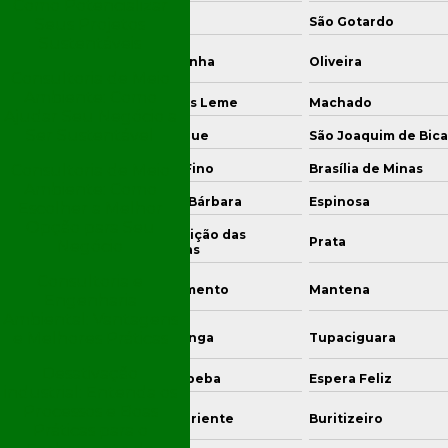
Como Potencializar
ntos Dumont
Arcos
São Gotardo
Seus Projetos
Sustentáveis
a Esperança
Capelinha
Oliveira
Consultoria de Meio
Ambiente: Como
urama
Mateus Leme
Machado
Ajudar Seu Negócio a
Ser Sustentável
umhi
Nanuque
São Joaquim de Bica
anhães
Ouro Fino
Brasília de Minas
Consultoria de Meio
Ambiente: Como
atuba
Santa Bárbara
Espinosa
Escolher a Melhor
Opção para Seu
Conceição das
romandel
Prata
Negócio
Alagoas
Consultoria e
tangui
Sacramento
Mantena
Engenharia
Ambiental: Vantagens
o João
e Melhores Práticas
Jacutinga
Tupaciguara
epomuceno
Desativação
nas Novas
Paraopeba
Espera Feliz
industrial: Entenda os
Processos e Boas
o João da Ponte
Belo Oriente
Buritizeiro
Práticas para o