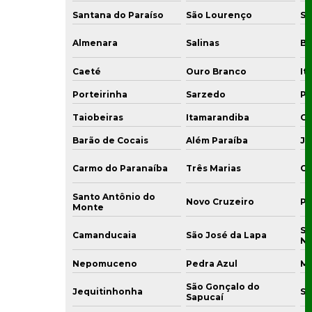
Santana do Paraíso
São Lourenço
Sa
Almenara
Salinas
Bo
Caeté
Ouro Branco
It
Porteirinha
Sarzedo
Pi
Taiobeiras
Itamarandiba
Gu
Barão de Cocais
Além Paraíba
Ju
Carmo do Paranaíba
Três Marias
Co
Santo Antônio do
Novo Cruzeiro
Pi
Monte
Sã
Camanducaia
São José da Lapa
N
Nepomuceno
Pedra Azul
Mi
São Gonçalo do
Jequitinhonha
Sã
Sapucaí