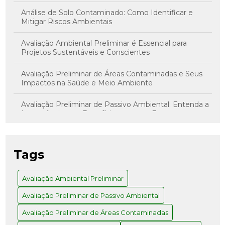
Análise de Solo Contaminado: Como Identificar e
Mitigar Riscos Ambientais
Avaliação Ambiental Preliminar é Essencial para
Projetos Sustentáveis e Conscientes
Avaliação Preliminar de Áreas Contaminadas e Seus
Impactos na Saúde e Meio Ambiente
Avaliação Preliminar de Passivo Ambiental: Entenda a
Importância e os Benefícios para sua Empresa
Avaliação Preliminar de Risco: Como Realizar com
Sucesso
Tags
Avaliação Preliminar e Investigação Confirmatória: O
Caminho para Decisões Assertivas
Avaliação Ambiental Preliminar
Avaliação Preliminar de Passivo Ambiental
Avaliação Preliminar: Como Realizar e Quais os
Benefícios para Seu Projeto
Avaliação Preliminar de Áreas Contaminadas