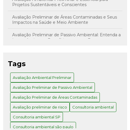
Projetos Sustentáveis e Conscientes
Avaliação Preliminar de Áreas Contaminadas e Seus
Impactos na Saúde e Meio Ambiente
Avaliação Preliminar de Passivo Ambiental: Entenda a
Importância e os Benefícios para sua Empresa
Avaliação Preliminar de Risco: Como Realizar com
Sucesso
Tags
Avaliação Preliminar e Investigação Confirmatória: O
Caminho para Decisões Assertivas
Avaliação Ambiental Preliminar
Avaliação Preliminar de Passivo Ambiental
Avaliação Preliminar: Como Realizar e Quais os
Benefícios para Seu Projeto
Avaliação Preliminar de Áreas Contaminadas
Como a Consultoria Ambiental em SP Pode
Avaliação preliminar de risco
Consultoria ambiental
Transformar Seu Negócio
Consultoria ambiental SP
Como a Consultoria Ambiental SP Pode Transformar
Consultoria ambiental são paulo
Seu Negócio