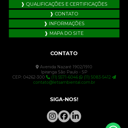
QUALIFICAÇÕES E CERTIFICAÇÕES
CONTATO
INFORMAÇÕES
MAPA DO SITE
CONTATO
Avenida Nazaré 1902/1910
Ipiranga São Paulo - SP
CEP: 04262-300
(11) 5571-6046
(11) 5083-5412
contato@letsambiental.com.br
SIGA-NOS!