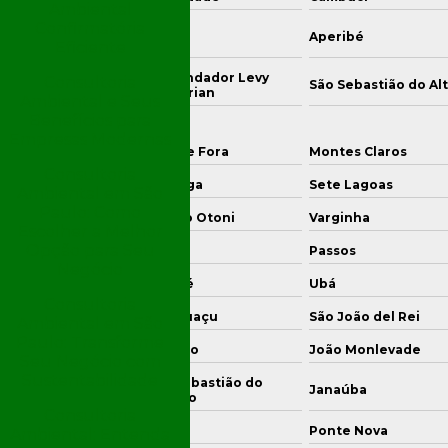
Ambiental
Confirmatória
genheiro Paulo de
Areal
Aperibé
ontin
Eficiente
Comendador Levy
Consultoria
o das Flores
São Sebastião do Al
Gasparian
Ambiental e Seus
Benefícios para
Empresas Modernas
ontagem
Juiz de Fora
Montes Claros
Consultoria
vinópolis
Ipatinga
Sete Lagoas
Ambiental em São
Paulo: Como
uso Alegre
Teófilo Otoni
Varginha
Escolher a Melhor
Opção para Seu
aguari
Itabira
Passos
Negócio
ronel Fabriciano
Muriaé
Ubá
Consultoria
ajubá
Manhuaçu
São João del Rei
Ambiental em São
Paulo: Transforme
móteo
Curvelo
João Monlevade
Seu Negócio com
Sustentabilidade
São Sebastião do
ro Preto
Janaúba
Paraíso
Consultoria
riana
Frutal
Ponte Nova
Ambiental: Entenda