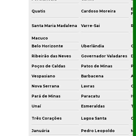
En
Quatis
Cardoso Moreira
Fr
Santa Maria Madalena
Varre-Sai
Ri
Macuco
Belo Horizonte
Uberlândia
C
Ribeirão das Neves
Governador Valadares
Di
Poços de Caldas
Patos de Minas
Po
Vespasiano
Barbacena
Ar
Nova Serrana
Lavras
Co
Pará de Minas
Paracatu
It
Unaí
Esmeraldas
Ti
Três Corações
Lagoa Santa
Ou
Januária
Pedro Leopoldo
Ma