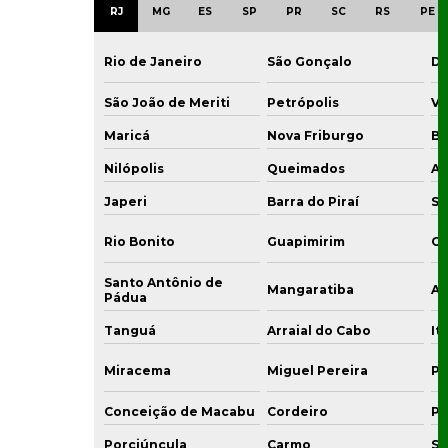
RJ
MG
ES
SP
PR
SC
RS
PE
Rio de Janeiro
São Gonçalo
Du
São João de Meriti
Petrópolis
Vo
Maricá
Nova Friburgo
Ba
Nilópolis
Queimados
Ar
Japeri
Barra do Piraí
Sa
Rio Bonito
Guapimirim
Ca
Santo Antônio de
Mangaratiba
Ar
Pádua
Tanguá
Arraial do Cabo
It
Miracema
Miguel Pereira
Pi
Conceição de Macabu
Cordeiro
Po
Porciúncula
Carmo
Su