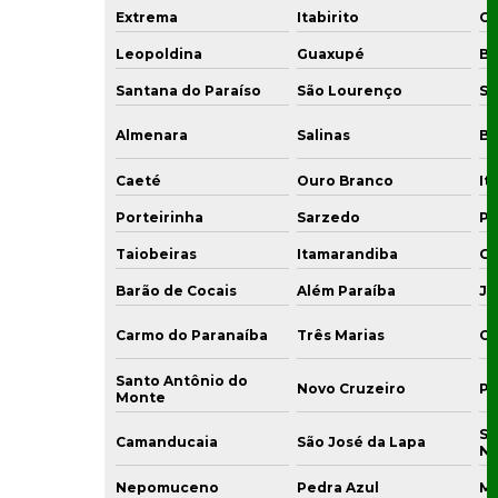
Extrema
Itabirito
Co
Leopoldina
Guaxupé
Bo
Santana do Paraíso
São Lourenço
Sa
Almenara
Salinas
Bo
Caeté
Ouro Branco
It
Porteirinha
Sarzedo
Pi
Taiobeiras
Itamarandiba
Gu
Barão de Cocais
Além Paraíba
Ju
Carmo do Paranaíba
Três Marias
Co
Santo Antônio do
Novo Cruzeiro
Pi
Monte
Sã
Camanducaia
São José da Lapa
N
Nepomuceno
Pedra Azul
Mi