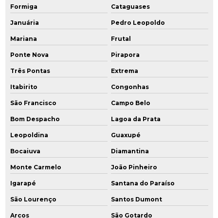
Formiga
Cataguases
Reabilitação de áreas contaminadas
Januária
Pedro Leopoldo
Mariana
Frutal
Recuperação de áreas degradadas por lixões
Ponte Nova
Pirapora
Recuperação de áreas degradadas e passivos ambientais
Três Pontas
Extrema
Relatório de avaliação preliminar
Itabirito
Congonhas
Relatório de investigação confirmatória
São Francisco
Campo Belo
Bom Despacho
Lagoa da Prata
Remediação ambiental
Leopoldina
Guaxupé
Remediação ambiental rj
Bocaiuva
Diamantina
Remediação ambiental sp
Monte Carmelo
João Pinheiro
Remediação de áreas contaminadas
Igarapé
Santana do Paraíso
São Lourenço
Santos Dumont
Remediação de áreas contaminadas por hidrocarbonetos
Arcos
São Gotardo