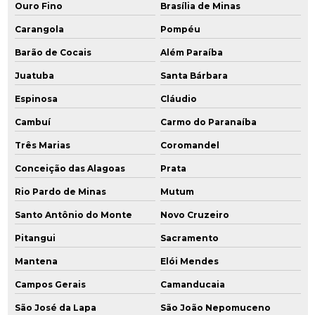
Ouro Fino
Brasília de Minas
Serviços de engenharia ambiental
Carangola
Pompéu
Serviços de licenciamento ambiental
Barão de Cocais
Além Paraíba
Juatuba
Santa Bárbara
Sistema de gerenciamento ambiental
Espinosa
Cláudio
Sistema de remediação ex situ
Cambuí
Carmo do Paranaíba
Sistema de remediação mpe
Três Marias
Coromandel
Sondagens ambientais
Conceição das Alagoas
Prata
Rio Pardo de Minas
Mutum
Santo Antônio do Monte
Novo Cruzeiro
Pitangui
Sacramento
Mantena
Elói Mendes
Campos Gerais
Camanducaia
São José da Lapa
São João Nepomuceno