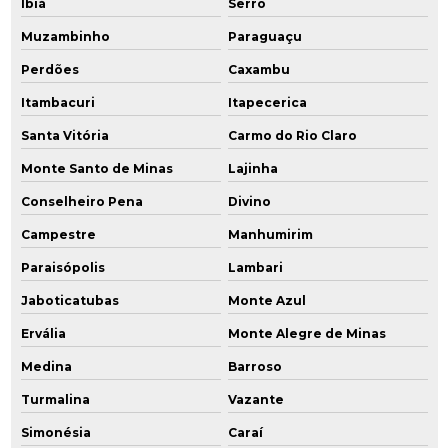
Ibiá
Serro
Muzambinho
Paraguaçu
Perdões
Caxambu
Itambacuri
Itapecerica
Santa Vitória
Carmo do Rio Claro
Monte Santo de Minas
Lajinha
Conselheiro Pena
Divino
Campestre
Manhumirim
Paraisópolis
Lambari
Jaboticatubas
Monte Azul
Ervália
Monte Alegre de Minas
Medina
Barroso
Turmalina
Vazante
Simonésia
Caraí