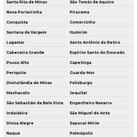
Santa Rita de Minas
São Tomás de Aquino
Nova Porteirinha
Piracema
Conquista
Comercinho
Santana da Vargem
Itumirim
Lagamar
Santo Antônio do Retiro
Cabeceira Grande
Espírito Santo do Dourado
Pouso Alto
Capetinga
Periquito
Guarda-Mor
Divinolândia de Minas
Felisburgo
Machacalis
Jequitaí
São Sebastião da Bela Vista
Engenheiro Navarro
Indaiabira
São Miguel do Anta
Divisa Alegre
Sapucaí-Mirim
Naque
Palmópolis