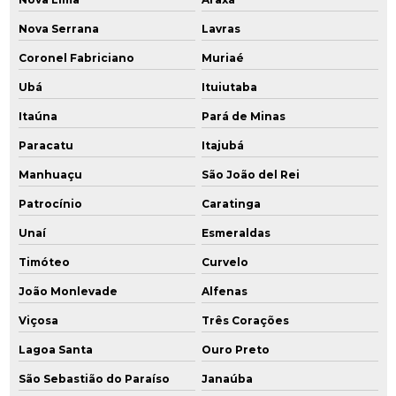
Plano de intervenção ambiental
Nova Serrana
Lavras
Coronel Fabriciano
Muriaé
Plano de intervenção áreas contaminadas
Ubá
Ituiutaba
Plano de investigação confirmatória
Itaúna
Pará de Minas
Poço de monitoramento
Paracatu
Itajubá
Poço de monitoramento de água subterrânea
Manhuaçu
São João del Rei
Patrocínio
Caratinga
Poço de monitoramento ambiental
Unaí
Esmeraldas
Poço de monitoramento multiníveis
Timóteo
Curvelo
Poços de monitoramento cetesb
João Monlevade
Alfenas
Prestação serviços de consultoria ambiental
Viçosa
Três Corações
Lagoa Santa
Ouro Preto
Projeto de remediação
São Sebastião do Paraíso
Janaúba
Projeto de remediação de áreas contaminadas