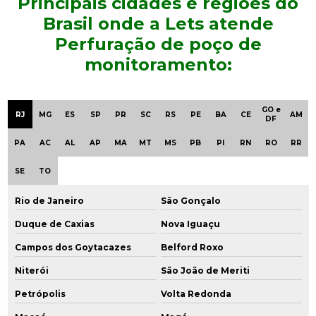
Principais cidades e regiões do
Brasil onde a Lets atende
Empresa de consultoria ambiental
Perfuração de poço de
Empresa de consultoria ambiental em sp
monitoramento:
Empresa de engenharia ambiental
GO e
RJ
MG
ES
SP
PR
SC
RS
PE
BA
CE
AM
Empresa especializada em consultoria ambiental
DF
PA
AC
AL
AP
MA
MT
MS
PB
PI
RN
RO
RR
Empresa de gerenciamento ambiental
SE
TO
Empresa de gestão ambiental
Rio de Janeiro
São Gonçalo
Empresa que faz análise de água
Duque de Caxias
Nova Iguaçu
Empresa que faz análise de solo
Campos dos Goytacazes
Belford Roxo
Empresas de consultoria ambiental em são paulo
Niterói
São João de Meriti
Petrópolis
Volta Redonda
Empresas de consultoria em meio ambiente