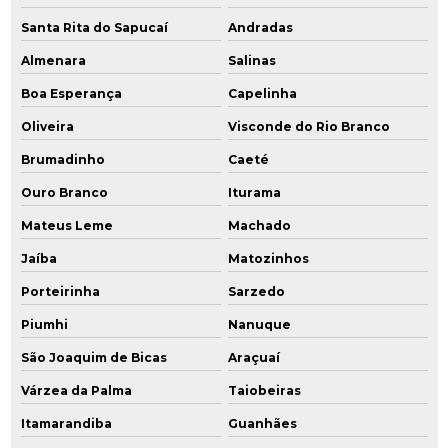
Remediação engenharia ambiental
Santa Rita do Sapucaí
Andradas
Remediação ex situ
Almenara
Salinas
Boa Esperança
Capelinha
Remediação in situ
Oliveira
Visconde do Rio Branco
Remediação de passivo ambiental
Brumadinho
Caeté
Remediação química
Ouro Branco
Iturama
Remediação de solo
Mateus Leme
Machado
Jaíba
Matozinhos
Remediação de solos contaminados
Porteirinha
Sarzedo
Remediação de solos contaminados por hidrocarbonetos
Piumhi
Nanuque
Remediação de solos contaminados por metais pesados
São Joaquim de Bicas
Araçuaí
Remediação tratamento
Várzea da Palma
Taiobeiras
Itamarandiba
Guanhães
Serviços de consultoria ambiental