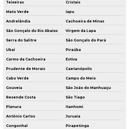
Teixeiras
Cristais
Mato Verde
Iapu
Andrelândia
Cachoeira de Minas
São Gonçalo do Rio Abaixo
Virgem da Lapa
Serra do Salitre
São Gonçalo do Pará
Ubaí
Piraúba
Carmo da Cachoeira
Estiva
Prudente de Morais
Caetanópolis
Cabo Verde
Campo do Meio
Gouveia
São João do Manhuaçu
Resende Costa
São Tiago
Planura
Itanhomi
Antônio Carlos
Juruaia
Congonhal
Pirapetinga