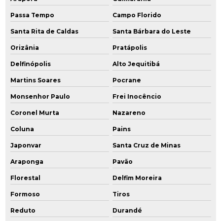
Passa Tempo
Campo Florido
Santa Rita de Caldas
Santa Bárbara do Leste
Orizânia
Pratápolis
Delfinópolis
Alto Jequitibá
Martins Soares
Pocrane
Monsenhor Paulo
Frei Inocêncio
Coronel Murta
Nazareno
Coluna
Pains
Japonvar
Santa Cruz de Minas
Araponga
Pavão
Florestal
Delfim Moreira
Formoso
Tiros
Reduto
Durandé