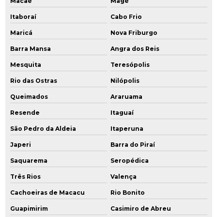
Macaé
Magé
Empresas de engenharia ambiental em sp
Itaboraí
Cabo Frio
Empresas de monitoramento ambiental
Maricá
Nova Friburgo
Empresas de remediação ambiental
Barra Mansa
Angra dos Reis
Mesquita
Teresópolis
Gerenciamento ambiental
Rio das Ostras
Nilópolis
Gerenciamento ambiental de áreas contaminadas
Queimados
Araruama
Gerenciamento de áreas contaminadas
Resende
Itaguaí
Gerenciamento de resíduos industriais
São Pedro da Aldeia
Itaperuna
Japeri
Barra do Piraí
Gestão de áreas contaminadas
Saquarema
Seropédica
Gestão de efluentes e resíduos industriais
Três Rios
Valença
Gestão de resíduos industriais
Cachoeiras de Macacu
Rio Bonito
Guapimirim
Casimiro de Abreu
Identificação de áreas degradadas