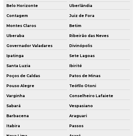
Perfuração e instalação de poços de monitoramento
Belo Horizonte
Uberlândia
Contagem
Juiz de Fora
Perfuração de poço de monitoramento
Montes Claros
Betim
Plano de amostragem de água
Uberaba
Ribeirão das Neves
Plano de desativação
Governador Valadares
Divinópolis
Plano de desativação ambiental
Ipatinga
Sete Lagoas
Santa Luzia
Ibirité
Plano de desativação cetesb
Poços de Caldas
Patos de Minas
Plano de desativação e declaração de encerramento
Pouso Alegre
Teófilo Otoni
Plano de desativação do empreendimento cetesb
Varginha
Conselheiro Lafaiete
Plano de desativação de empreendimento
Sabará
Vespasiano
Barbacena
Araguari
Plano de desativação de posto de combustível
Itabira
Passos
Plano de gerenciamento ambiental
Nova Lima
Araxá