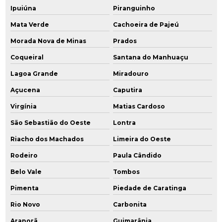
Ipuiúna
Piranguinho
Mata Verde
Cachoeira de Pajeú
Morada Nova de Minas
Prados
Coqueiral
Santana do Manhuaçu
Lagoa Grande
Miradouro
Açucena
Caputira
Virgínia
Matias Cardoso
São Sebastião do Oeste
Lontra
Riacho dos Machados
Limeira do Oeste
Rodeiro
Paula Cândido
Belo Vale
Tombos
Pimenta
Piedade de Caratinga
Rio Novo
Carbonita
Araporã
Guimarânia