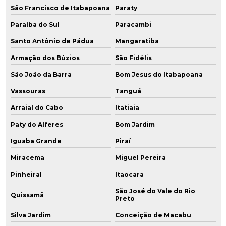
São Francisco de Itabapoana
Paraty
Instalação de poço de monitoramento
Paraíba do Sul
Paracambi
Instalação de poços de monitoramento cetesb
Santo Antônio de Pádua
Mangaratiba
Investigação ambiental confirmatória
Armação dos Búzios
São Fidélis
São João da Barra
Bom Jesus do Itabapoana
Investigação ambiental detalhada
Vassouras
Tanguá
Investigação de áreas contaminadas
Arraial do Cabo
Itatiaia
Investigação confirmatória
Paty do Alferes
Bom Jardim
Investigação confirmatória de passivo ambiental
Iguaba Grande
Piraí
Miracema
Miguel Pereira
Investigação detalhada
Pinheiral
Itaocara
Investigação detalhada passivo ambiental
São José do Vale do Rio
Quissamã
Preto
Monitoramento de água subterrânea
Silva Jardim
Conceição de Macabu
Monitoramento ambiental