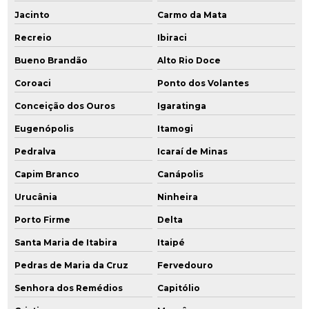
Jacinto
Carmo da Mata
Recreio
Ibiraci
Bueno Brandão
Alto Rio Doce
Coroaci
Ponto dos Volantes
Conceição dos Ouros
Igaratinga
Eugenópolis
Itamogi
Pedralva
Icaraí de Minas
Capim Branco
Canápolis
Urucânia
Ninheira
Porto Firme
Delta
Santa Maria de Itabira
Itaipé
Pedras de Maria da Cruz
Fervedouro
Senhora dos Remédios
Capitólio