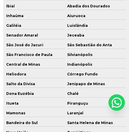
Ibiaí
Abadia dos Dourados
Inhaúma
Aiuruoca
Galiléia
Luislândia
Senador Amaral
Jeceaba
São José do Jacuri
São Sebastião do Anta
São Francisco de Paula
Silvianópolis
Central de Minas
Indianópolis
Heliodora
Córrego Fundo
Salto da Divisa
Jenipapo de Minas
Dona Euzébia
Chalé
Itueta
Piranguçu
Mamonas
Laranjal
Bandeira do Sul
Santa Helena de Minas