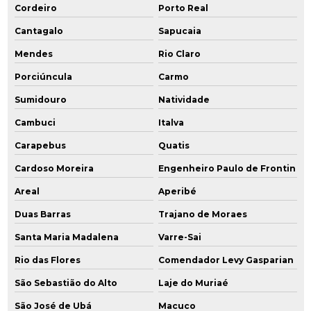
Cordeiro
Porto Real
Monitoramento ambiental amostragem
Cantagalo
Sapucaia
Mendes
Rio Claro
Monitoramento ambiental do solo
Porciúncula
Carmo
Monitoramento ambiental empresas
Sumidouro
Natividade
Monitoramento ambiental indústria
Cambuci
Italva
Monitoramento ambiental poços
Carapebus
Quatis
Cardoso Moreira
Engenheiro Paulo de Frontin
Monitoramento ambiental de solo água e ar
Areal
Aperibé
Monitoramento da qualidade da água subterrânea
Duas Barras
Trajano de Moraes
Monitoramento para encerramento
Santa Maria Madalena
Varre-Sai
Rio das Flores
Comendador Levy Gasparian
Orçamento licenciamento ambiental
São Sebastião do Alto
Laje do Muriaé
Passivo remediação ambiental
São José de Ubá
Macuco