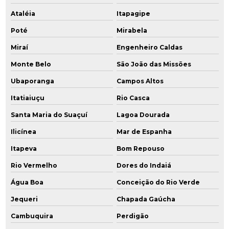
Ataléia
Itapagipe
Poté
Mirabela
Miraí
Engenheiro Caldas
Monte Belo
São João das Missões
Ubaporanga
Campos Altos
Itatiaiuçu
Rio Casca
Santa Maria do Suaçuí
Lagoa Dourada
Ilicínea
Mar de Espanha
Itapeva
Bom Repouso
Rio Vermelho
Dores do Indaiá
Água Boa
Conceição do Rio Verde
Jequeri
Chapada Gaúcha
Cambuquira
Perdigão