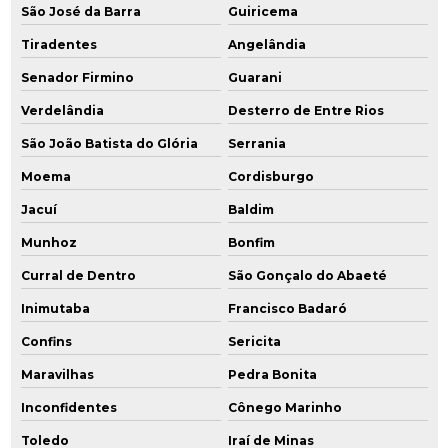
São José da Barra
Guiricema
Tiradentes
Angelândia
Senador Firmino
Guarani
Verdelândia
Desterro de Entre Rios
São João Batista do Glória
Serrania
Moema
Cordisburgo
Jacuí
Baldim
Munhoz
Bonfim
Curral de Dentro
São Gonçalo do Abaeté
Inimutaba
Francisco Badaró
Confins
Sericita
Maravilhas
Pedra Bonita
Inconfidentes
Cônego Marinho
Toledo
Iraí de Minas