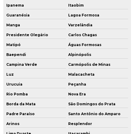
Ipanema
Itaobim
Guaranésia
Lagoa Formosa
Manga
Varzelândia
Presidente Olegário
Carlos Chagas
Matipó
Águas Formosas
Baependi
Alpinópolis
Campina Verde
Carmópolis de Minas
Luz
Malacacheta
Urucuia
Peçanha
Rio Pomba
Nova Era
Borda da Mata
São Domingos do Prata
Padre Paraíso
Santo Antônio do Amparo
Arinos
Resplendor
Lima Duarte
Itacarambi