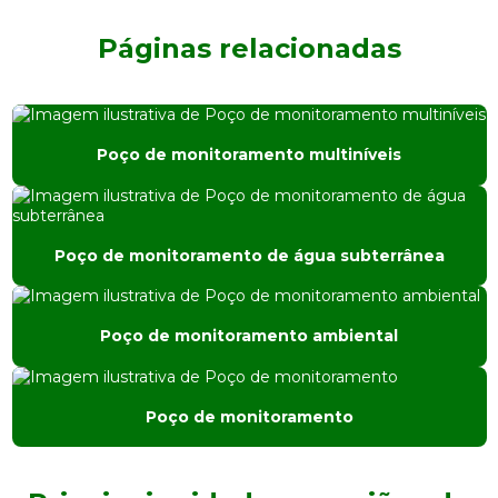
Consultoria ambiental
Páginas relacionadas
Consultoria ambiental orçamento
Consultoria ambiental preço
Poço de monitoramento multiníveis
Consultoria ambiental são paulo
Consultoria ambiental sp
Poço de monitoramento de água subterrânea
Consultoria e engenharia ambiental
Consultoria de meio ambiente
Poço de monitoramento ambiental
Consultoria em tratamento de água
Desativação industrial
Poço de monitoramento
Empresa de análise de água
Empresa de análise de solo