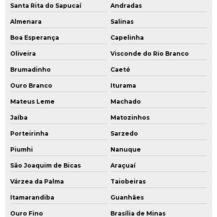
Santa Rita do Sapucaí
Andradas
Remediação ex situ
Almenara
Salinas
Remediação in situ
Boa Esperança
Capelinha
Remediação de passivo ambiental
Oliveira
Visconde do Rio Branco
Brumadinho
Caeté
Remediação química
Ouro Branco
Iturama
Remediação de solo
Mateus Leme
Machado
Remediação de solos contaminados
Jaíba
Matozinhos
Remediação de solos contaminados por hidrocarbonetos
Porteirinha
Sarzedo
Piumhi
Nanuque
Remediação de solos contaminados por metais pesados
São Joaquim de Bicas
Araçuaí
Remediação tratamento
Várzea da Palma
Taiobeiras
Serviços de consultoria ambiental
Itamarandiba
Guanhães
Serviços de engenharia ambiental
Ouro Fino
Brasília de Minas