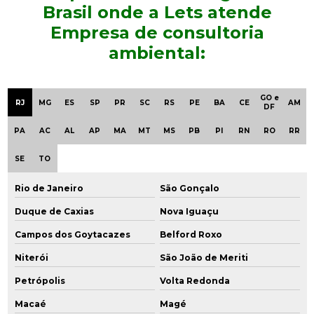
Empresa de consultoria ambiental
Brasil onde a Lets atende
Empresa de consultoria
Empresa de consultoria ambiental em sp
ambiental:
Empresa de engenharia ambiental
Empresa especializada em consultoria ambiental
GO e
RJ
MG
ES
SP
PR
SC
RS
PE
BA
CE
AM
DF
Empresa de gerenciamento ambiental
PA
AC
AL
AP
MA
MT
MS
PB
PI
RN
RO
RR
Empresa de gestão ambiental
SE
TO
Empresa que faz análise de água
Rio de Janeiro
São Gonçalo
Empresa que faz análise de solo
Duque de Caxias
Nova Iguaçu
Campos dos Goytacazes
Belford Roxo
Empresas de consultoria ambiental em são paulo
Niterói
São João de Meriti
Empresas de consultoria em meio ambiente
Petrópolis
Volta Redonda
Empresas de engenharia ambiental em sp
Macaé
Magé