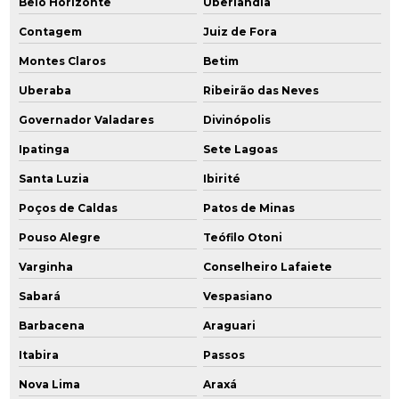
Belo Horizonte
Uberlândia
Perfuração de poço de monitoramento
Contagem
Juiz de Fora
Plano de amostragem de água
Montes Claros
Betim
Uberaba
Ribeirão das Neves
Plano de desativação
Governador Valadares
Divinópolis
Plano de desativação ambiental
Ipatinga
Sete Lagoas
Plano de desativação cetesb
Santa Luzia
Ibirité
Plano de desativação e declaração de encerramento
Poços de Caldas
Patos de Minas
Pouso Alegre
Teófilo Otoni
Plano de desativação do empreendimento cetesb
Varginha
Conselheiro Lafaiete
Plano de desativação de empreendimento
Sabará
Vespasiano
Plano de desativação de posto de combustível
Barbacena
Araguari
Plano de gerenciamento ambiental
Itabira
Passos
Nova Lima
Araxá
Plano de intervenção ambiental