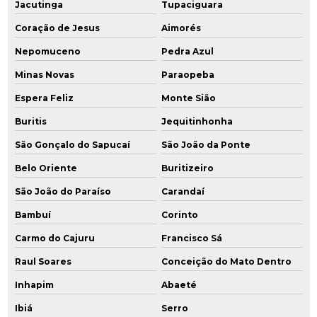
Jacutinga
Tupaciguara
Coração de Jesus
Aimorés
Nepomuceno
Pedra Azul
Minas Novas
Paraopeba
Espera Feliz
Monte Sião
Buritis
Jequitinhonha
São Gonçalo do Sapucaí
São João da Ponte
Belo Oriente
Buritizeiro
São João do Paraíso
Carandaí
Bambuí
Corinto
Carmo do Cajuru
Francisco Sá
Raul Soares
Conceição do Mato Dentro
Inhapim
Abaeté
Ibiá
Serro