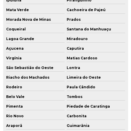
Ipuiúna
Piranguinho
Mata Verde
Cachoeira de Pajeú
Morada Nova de Minas
Prados
Coqueiral
Santana do Manhuaçu
Lagoa Grande
Miradouro
Açucena
Caputira
Virgínia
Matias Cardoso
São Sebastião do Oeste
Lontra
Riacho dos Machados
Limeira do Oeste
Rodeiro
Paula Cândido
Belo Vale
Tombos
Pimenta
Piedade de Caratinga
Rio Novo
Carbonita
Araporã
Guimarânia