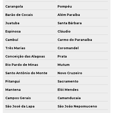
Carangola
Pompéu
Serviços de licenciamento ambiental
Barão de Cocais
Além Paraíba
Sistema de gerenciamento ambiental
Juatuba
Santa Bárbara
Sistema de remediação ex situ
Espinosa
Cláudio
Cambuí
Carmo do Paranaíba
Sistema de remediação mpe
Três Marias
Coromandel
Sondagens ambientais
Conceição das Alagoas
Prata
Rio Pardo de Minas
Mutum
Santo Antônio do Monte
Novo Cruzeiro
Pitangui
Sacramento
Mantena
Elói Mendes
Campos Gerais
Camanducaia
São José da Lapa
São João Nepomuceno