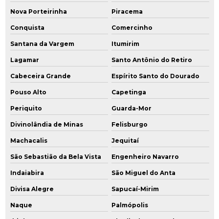
Nova Porteirinha
Piracema
Conquista
Comercinho
Santana da Vargem
Itumirim
Lagamar
Santo Antônio do Retiro
Cabeceira Grande
Espírito Santo do Dourado
Pouso Alto
Capetinga
Periquito
Guarda-Mor
Divinolândia de Minas
Felisburgo
Machacalis
Jequitaí
São Sebastião da Bela Vista
Engenheiro Navarro
Indaiabira
São Miguel do Anta
Divisa Alegre
Sapucaí-Mirim
Naque
Palmópolis