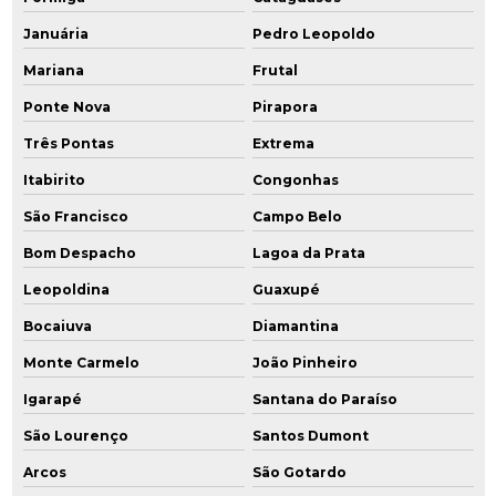
Reabilitação de áreas contaminadas
Januária
Pedro Leopoldo
Recuperação de áreas degradadas por lixões
Mariana
Frutal
Recuperação de áreas degradadas e passivos ambientais
Ponte Nova
Pirapora
Três Pontas
Extrema
Relatório de avaliação preliminar
Itabirito
Congonhas
Relatório de investigação confirmatória
São Francisco
Campo Belo
Remediação ambiental
Bom Despacho
Lagoa da Prata
Remediação ambiental rj
Leopoldina
Guaxupé
Bocaiuva
Diamantina
Remediação ambiental sp
Monte Carmelo
João Pinheiro
Remediação de áreas contaminadas
Igarapé
Santana do Paraíso
Remediação de áreas contaminadas por hidrocarbonetos
São Lourenço
Santos Dumont
Remediação engenharia ambiental
Arcos
São Gotardo