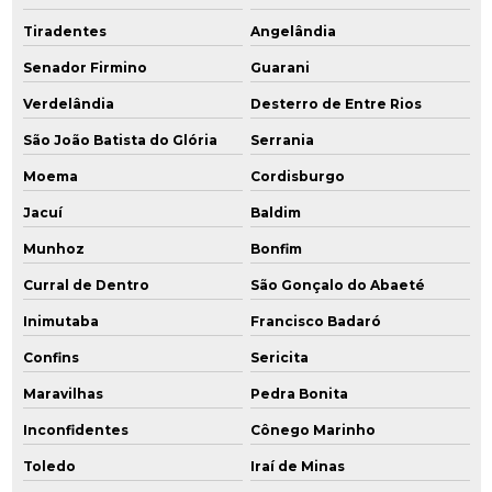
Tiradentes
Angelândia
Senador Firmino
Guarani
Verdelândia
Desterro de Entre Rios
São João Batista do Glória
Serrania
Moema
Cordisburgo
Jacuí
Baldim
Munhoz
Bonfim
Curral de Dentro
São Gonçalo do Abaeté
Inimutaba
Francisco Badaró
Confins
Sericita
Maravilhas
Pedra Bonita
Inconfidentes
Cônego Marinho
Toledo
Iraí de Minas