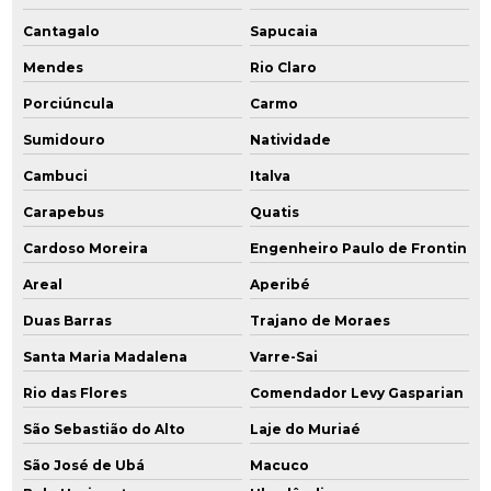
Monitoramento ambiental amostragem
Cantagalo
Sapucaia
Monitoramento ambiental do solo
Mendes
Rio Claro
Monitoramento ambiental empresas
Porciúncula
Carmo
Sumidouro
Natividade
Monitoramento ambiental indústria
Cambuci
Italva
Monitoramento ambiental poços
Carapebus
Quatis
Monitoramento ambiental de solo água e ar
Cardoso Moreira
Engenheiro Paulo de Frontin
Monitoramento da qualidade da água subterrânea
Areal
Aperibé
Duas Barras
Trajano de Moraes
Monitoramento para encerramento
Santa Maria Madalena
Varre-Sai
Orçamento licenciamento ambiental
Rio das Flores
Comendador Levy Gasparian
Passivo remediação ambiental
São Sebastião do Alto
Laje do Muriaé
São José de Ubá
Macuco
Perfuração e instalação de poços de monitoramento