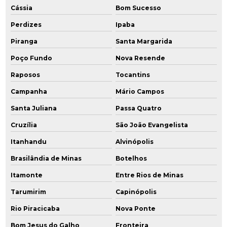
Cássia
Bom Sucesso
Perdizes
Ipaba
Piranga
Santa Margarida
Poço Fundo
Nova Resende
Raposos
Tocantins
Campanha
Mário Campos
Santa Juliana
Passa Quatro
Cruzília
São João Evangelista
Itanhandu
Alvinópolis
Brasilândia de Minas
Botelhos
Itamonte
Entre Rios de Minas
Tarumirim
Capinópolis
Rio Piracicaba
Nova Ponte
Bom Jesus do Galho
Fronteira