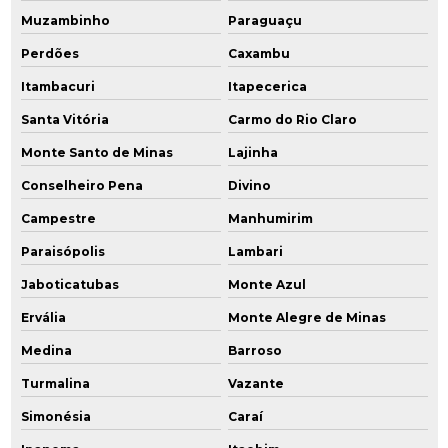
Muzambinho
Paraguaçu
Perdões
Caxambu
Itambacuri
Itapecerica
Santa Vitória
Carmo do Rio Claro
Monte Santo de Minas
Lajinha
Conselheiro Pena
Divino
Campestre
Manhumirim
Paraisópolis
Lambari
Jaboticatubas
Monte Azul
Ervália
Monte Alegre de Minas
Medina
Barroso
Turmalina
Vazante
Simonésia
Caraí