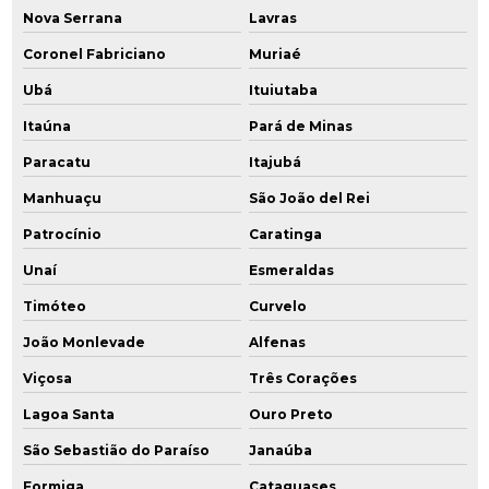
Nova Serrana
Lavras
Plano de intervenção áreas contaminadas
Coronel Fabriciano
Muriaé
Plano de investigação confirmatória
Ubá
Ituiutaba
Itaúna
Pará de Minas
Poço de monitoramento
Paracatu
Itajubá
Poço de monitoramento de água subterrânea
Manhuaçu
São João del Rei
Poço de monitoramento ambiental
Patrocínio
Caratinga
Poço de monitoramento multiníveis
Unaí
Esmeraldas
Timóteo
Curvelo
Poços de monitoramento cetesb
João Monlevade
Alfenas
Prestação serviços de consultoria ambiental
Viçosa
Três Corações
Projeto de remediação
Lagoa Santa
Ouro Preto
Projeto de remediação de áreas contaminadas
São Sebastião do Paraíso
Janaúba
Formiga
Cataguases