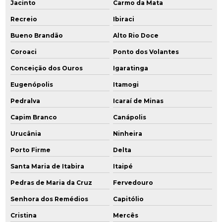
Jacinto
Carmo da Mata
Recreio
Ibiraci
Bueno Brandão
Alto Rio Doce
Coroaci
Ponto dos Volantes
Conceição dos Ouros
Igaratinga
Eugenópolis
Itamogi
Pedralva
Icaraí de Minas
Capim Branco
Canápolis
Urucânia
Ninheira
Porto Firme
Delta
Santa Maria de Itabira
Itaipé
Pedras de Maria da Cruz
Fervedouro
Senhora dos Remédios
Capitólio
Cristina
Mercês