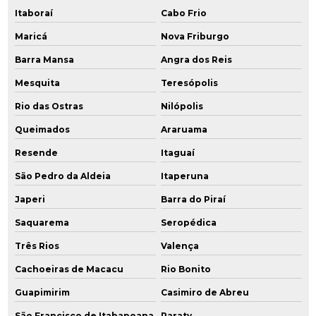
Itaboraí
Cabo Frio
Empresas de monitoramento ambiental
Maricá
Nova Friburgo
Empresas de remediação ambiental
Barra Mansa
Angra dos Reis
Gerenciamento ambiental
Mesquita
Teresópolis
Gerenciamento ambiental de áreas contaminadas
Rio das Ostras
Nilópolis
Queimados
Araruama
Gerenciamento de áreas contaminadas
Resende
Itaguaí
Gerenciamento de resíduos industriais
São Pedro da Aldeia
Itaperuna
Gestão de áreas contaminadas
Japeri
Barra do Piraí
Gestão de efluentes e resíduos industriais
Saquarema
Seropédica
Três Rios
Valença
Gestão de resíduos industriais
Cachoeiras de Macacu
Rio Bonito
Identificação de áreas degradadas
Guapimirim
Casimiro de Abreu
Instalação de poço de monitoramento
São Francisco de Itabapoana
Paraty