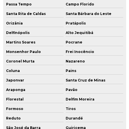
Passa Tempo
Campo Florido
Santa Rita de Caldas
Santa Bárbara do Leste
Orizânia
Pratápolis
Delfinópolis
Alto Jequitibá
Martins Soares
Pocrane
Monsenhor Paulo
Frei Inocêncio
Coronel Murta
Nazareno
Coluna
Pains
Japonvar
Santa Cruz de Minas
Araponga
Pavão
Florestal
Delfim Moreira
Formoso
Tiros
Reduto
Durandé
São José da Barra
Guiricema