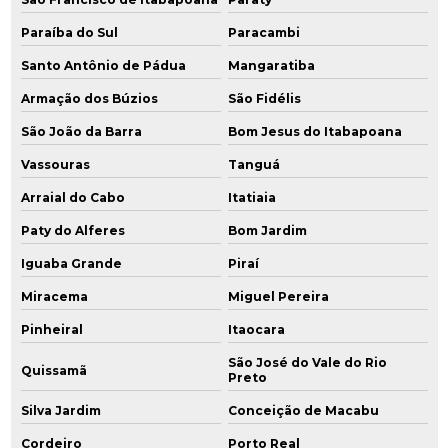
Paraíba do Sul
Paracambi
Instalação de poços de monitoramento cetesb
Santo Antônio de Pádua
Mangaratiba
Investigação ambiental confirmatória
Armação dos Búzios
São Fidélis
Investigação ambiental detalhada
São João da Barra
Bom Jesus do Itabapoana
Investigação de áreas contaminadas
Vassouras
Tanguá
Arraial do Cabo
Itatiaia
Investigação confirmatória
Paty do Alferes
Bom Jardim
Investigação confirmatória de passivo ambiental
Iguaba Grande
Piraí
Investigação detalhada
Miracema
Miguel Pereira
Investigação detalhada passivo ambiental
Pinheiral
Itaocara
São José do Vale do Rio
Quissamã
Monitoramento de água subterrânea
Preto
Silva Jardim
Conceição de Macabu
Monitoramento ambiental
Cordeiro
Porto Real