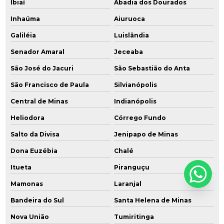
Ibiaí
Abadia dos Dourados
Inhaúma
Aiuruoca
Galiléia
Luislândia
Senador Amaral
Jeceaba
São José do Jacuri
São Sebastião do Anta
São Francisco de Paula
Silvianópolis
Central de Minas
Indianópolis
Heliodora
Córrego Fundo
Salto da Divisa
Jenipapo de Minas
Dona Euzébia
Chalé
Itueta
Piranguçu
Mamonas
Laranjal
Bandeira do Sul
Santa Helena de Minas
Nova União
Tumiritinga