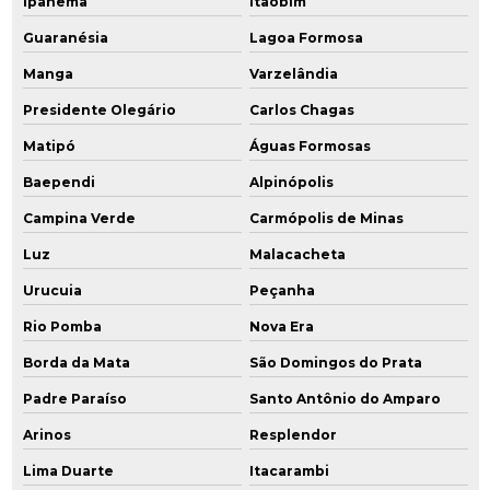
Ipanema
Itaobim
Guaranésia
Lagoa Formosa
Manga
Varzelândia
Presidente Olegário
Carlos Chagas
Matipó
Águas Formosas
Baependi
Alpinópolis
Campina Verde
Carmópolis de Minas
Luz
Malacacheta
Urucuia
Peçanha
Rio Pomba
Nova Era
Borda da Mata
São Domingos do Prata
Padre Paraíso
Santo Antônio do Amparo
Arinos
Resplendor
Lima Duarte
Itacarambi