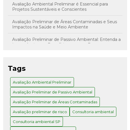
Avaliação Ambiental Preliminar é Essencial para
Projetos Sustentáveis e Conscientes
Avaliação Preliminar de Áreas Contaminadas e Seus
Impactos na Saúde e Meio Ambiente
Avaliação Preliminar de Passivo Ambiental: Entenda a
Importância e os Benefícios para sua Empresa
Avaliação Preliminar de Risco: Como Realizar com
Sucesso
Tags
Avaliação Preliminar e Investigação Confirmatória: O
Caminho para Decisões Assertivas
Avaliação Ambiental Preliminar
Avaliação Preliminar de Passivo Ambiental
Avaliação Preliminar: Como Realizar e Quais os
Benefícios para Seu Projeto
Avaliação Preliminar de Áreas Contaminadas
Como a Consultoria Ambiental em SP Pode
Avaliação preliminar de risco
Consultoria ambiental
Transformar Seu Negócio
Consultoria ambiental SP
Como a Consultoria Ambiental SP Pode Transformar