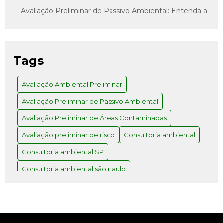
Avaliação Preliminar de Passivo Ambiental: Entenda a
Importância e os Benefícios para sua Empresa
Avaliação Preliminar de Risco: Como Realizar com
Sucesso
Tags
Avaliação Preliminar e Investigação Confirmatória: O
Caminho para Decisões Assertivas
Avaliação Ambiental Preliminar
Avaliação Preliminar de Passivo Ambiental
Avaliação Preliminar: Como Realizar e Quais os
Benefícios para Seu Projeto
Avaliação Preliminar de Áreas Contaminadas
Como a Consultoria Ambiental em SP Pode
Avaliação preliminar de risco
Consultoria ambiental
Transformar Seu Negócio
Consultoria ambiental SP
Como a Consultoria Ambiental SP Pode Transformar
Consultoria ambiental são paulo
Seu Negócio
Consultoria de meio ambiente
Como a Consultoria e Engenharia Ambiental
Transformam Projetos Sustentáveis
Consultoria e engenharia ambiental
Desativação industrial
Empresa de Análise de água