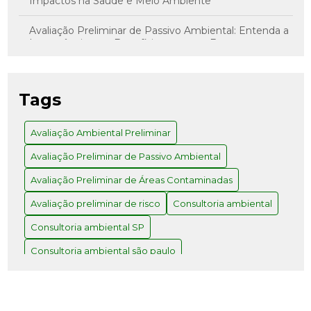
Impactos na Saúde e Meio Ambiente
Avaliação Preliminar de Passivo Ambiental: Entenda a
Importância e os Benefícios para sua Empresa
Avaliação Preliminar de Risco: Como Realizar com
Sucesso
Tags
Avaliação Preliminar e Investigação Confirmatória: O
Caminho para Decisões Assertivas
Avaliação Ambiental Preliminar
Avaliação Preliminar de Passivo Ambiental
Avaliação Preliminar: Como Realizar e Quais os
Benefícios para Seu Projeto
Avaliação Preliminar de Áreas Contaminadas
Como a Consultoria Ambiental em SP Pode
Avaliação preliminar de risco
Consultoria ambiental
Transformar Seu Negócio
Consultoria ambiental SP
Como a Consultoria Ambiental SP Pode Transformar
Consultoria ambiental são paulo
Seu Negócio
Consultoria de meio ambiente
Como a Consultoria e Engenharia Ambiental
Transformam Projetos Sustentáveis
Consultoria e engenharia ambiental