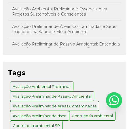
Avaliação Ambiental Preliminar é Essencial para
Projetos Sustentáveis e Conscientes
Avaliação Preliminar de Áreas Contaminadas e Seus
Impactos na Saúde e Meio Ambiente
Avaliação Preliminar de Passivo Ambiental: Entenda a
Importância e os Benefícios para sua Empresa
Avaliação Preliminar de Risco: Como Realizar com
Sucesso
Tags
Avaliação Preliminar e Investigação Confirmatória: O
Caminho para Decisões Assertivas
Avaliação Ambiental Preliminar
Avaliação Preliminar de Passivo Ambiental
Avaliação Preliminar: Como Realizar e Quais os
Benefícios para Seu Projeto
Avaliação Preliminar de Áreas Contaminadas
Como a Consultoria Ambiental em SP Pode
Avaliação preliminar de risco
Consultoria ambiental
Transformar Seu Negócio
Consultoria ambiental SP