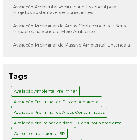
Avaliação Ambiental Preliminar é Essencial para
Projetos Sustentáveis e Conscientes
Avaliação Preliminar de Áreas Contaminadas e Seus
Impactos na Saúde e Meio Ambiente
Avaliação Preliminar de Passivo Ambiental: Entenda a
Importância e os Benefícios para sua Empresa
Avaliação Preliminar de Risco: Como Realizar com
Sucesso
Tags
Avaliação Preliminar e Investigação Confirmatória: O
Caminho para Decisões Assertivas
Avaliação Ambiental Preliminar
Avaliação Preliminar de Passivo Ambiental
Avaliação Preliminar: Como Realizar e Quais os
Benefícios para Seu Projeto
Avaliação Preliminar de Áreas Contaminadas
Como a Consultoria Ambiental em SP Pode
Avaliação preliminar de risco
Consultoria ambiental
Transformar Seu Negócio
Consultoria ambiental SP